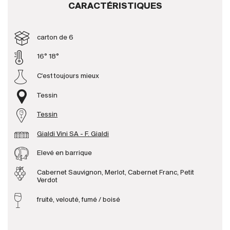
CARACTÉRISTIQUES
Producteurs
carton de 6
Aller à
16° 18°
C'est toujours mieux
L'entreprise
{{Si
Actualités
Tessin
E-Catalogue
Tessin
Conditions générales
Gialdi Vini SA - F. Gialdi
Elevé en barrique
Cabernet Sauvignon, Merlot, Cabernet Franc, Petit
Verdot
fruité, velouté, fumé / boisé