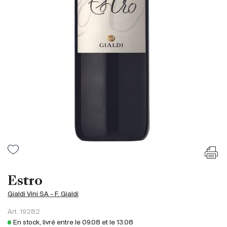
France
Italie
Espagne
Afrique du Sud
Allemagne
Argentine
Australie
Autriche
Brésil
Chili
États-Unis
Hongrie
Estro
Liban
Gialdi Vini SA - F. Gialdi
Nouvelle Zélande
Art.
19282
Portugal
En stock, livré entre le
09.08
et le
13.08