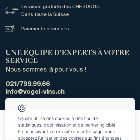
Livraison gratuite dès CHF 300.00
Dans toute la Suisse
Paiements sécurisés
UNE ÉQUIPE D’EXPERTS À VOTRE
SERVICE
Nous sommes là pour vous !
021/799.99.66
info@vogel-vins.ch
Ce site utilise des cookies à des fins de
statistiques, d’optimisation et de marketing ciblé.
En poursuivant votre visite sur cette page, vous
acceptez l’utilisation des cookies aux fins énoncées
Actualités
Qui sommes-nous ?