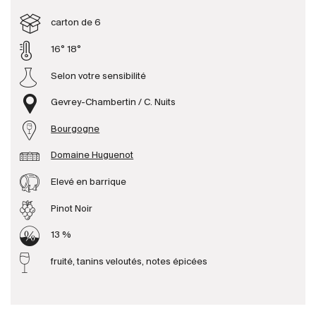
carton de 6
Producteurs
16° 18°
Selon votre sensibilité
Aller à
Gevrey-Chambertin / C. Nuits
L'entreprise
{{Si
Actualités
Bourgogne
E-Catalogue
Domaine Huguenot
Conditions générales
Elevé en barrique
Pinot Noir
13 %
fruité, tanins veloutés, notes épicées