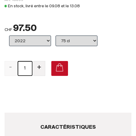
Royaume-Uni
En stock, livré entre le
09.08
et le
13.08
Primeurs
97.50
2025
CHF
Promotions
Coffrets
-
+
Checkout
Vins Bio
Vins Demeter
Vins Natures
Sans sulfite ajouté
CARACTÉRISTIQUES
Nouveautés