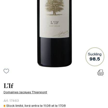
France
Italie
Espagne
Afrique du Sud
Allemagne
Argentine
Australie
Autriche
Suckling
98.5
Brésil
Chili
États-Unis
Hongrie
L'If
Liban
Domaines Jacques Thienpont
Nouvelle Zélande
Art.
17463
Portugal
Stock limité, livré entre le
11.08
et le
17.08