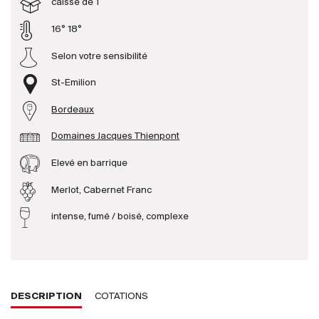
caisse de 1
16° 18°
Producteurs
Selon votre sensibilité
Aller à
St-Emilion
L'entreprise
Bordeaux
{{Si
Actualités
Domaines Jacques Thienpont
E-Catalogue
Elevé en barrique
Conditions générales
Merlot, Cabernet Franc
intense, fumé / boisé, complexe
DESCRIPTION
COTATIONS