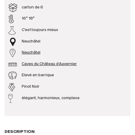
carton de 6
Producteurs
16° 18°
C'est toujours mieux
Aller à
Neuchâtel
L'entreprise
{{Si
Neuchâtel
Actualités
E-Catalogue
Caves du Château d'Auvernier
Conditions générales
Elevé en barrique
Pinot Noir
élégant, harmonieux, complexe
DESCRIPTION