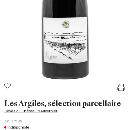
France
Italie
Espagne
Afrique du Sud
Allemagne
Argentine
Australie
Autriche
Brésil
Chili
États-Unis
Hongrie
Les Argiles, sélection parcellaire
Liban
Caves du Château d'Auvernier
Nouvelle Zélande
Art.
17589
Portugal
Indisponible