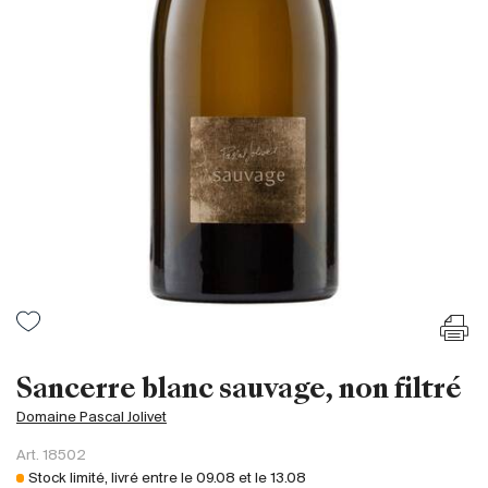
France
Italie
Espagne
Afrique du Sud
Allemagne
Argentine
Australie
Autriche
Brésil
Chili
États-Unis
Hongrie
Sancerre blanc sauvage, non filtré
Liban
Domaine Pascal Jolivet
Nouvelle Zélande
Art.
18502
Portugal
Stock limité, livré entre le
09.08
et le
13.08