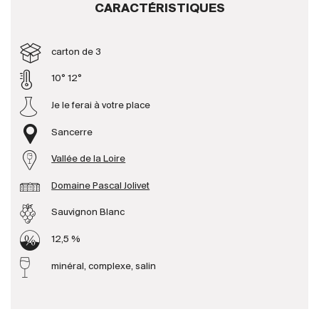
CARACTÉRISTIQUES
Producteurs
carton de 3
Aller à
10° 12°
Je le ferai à votre place
L'entreprise
{{Si
Actualités
Sancerre
E-Catalogue
Vallée de la Loire
Conditions générales
Domaine Pascal Jolivet
Sauvignon Blanc
12,5 %
minéral, complexe, salin