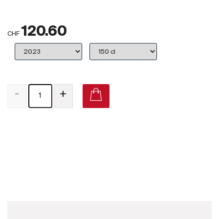
Großbritannien
120.60
Subskriptionsweine
CHF
2025
Promotionen
-
+
Degustationspakete
Checkout
Sancerre Sauvage Blanc 2014 on Vivino
Bio-Weine
Demeter-Weine
Natur-Weine
Neuheiten