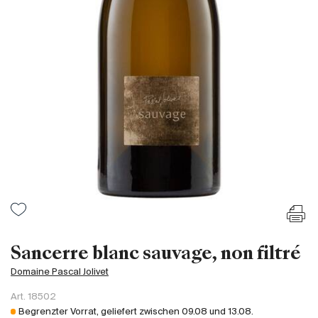
Frankreich
Italien
Spanien
Südafrika
Deutschand
Argentinien
Australien
Österreich
Brasilien
Chili
USA
Ungarn
Sancerre blanc sauvage, non filtré
Libanon
Domaine Pascal Jolivet
Neuseeland
Art.
18502
Portugal
Begrenzter Vorrat, geliefert zwischen
09.08
und
13.08
.