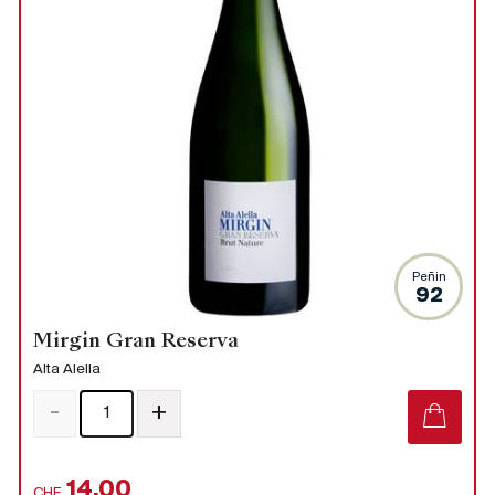
Peñin
92
Mirgin Gran Reserva
Alta Alella
-
+
14.00
CHF