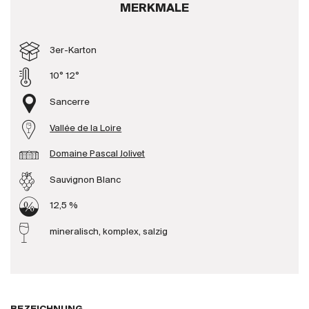
MERKMALE
Produzenten
3er-Karton
Wir über uns
10° 12°
Die Firma
{{Si
Sancerre
News
Vallée de la Loire
E-Katalog
AGB
Domaine Pascal Jolivet
Sauvignon Blanc
12,5 %
mineralisch, komplex, salzig