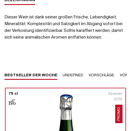
BEZEICHNUNG
Dieser Wein ist dank seiner großen Frische, Lebendigkeit,
Mineralität, Komplexität und Salzigkeit im Abgang sofort bei
der Verkostung identifizierbar. Sollte karaffiert werden, damit
sich seine animalischen Aromen entfalten können.
BESTSELLER DER WOCHE
UNDEFINED
VORSCHLÄGE
VOM 
75 cl
Spanien
2019
PROMO