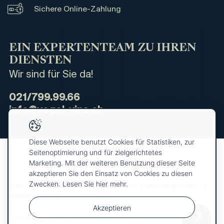
Sichere Online-Zahlung
EIN EXPERTENTEAM ZU IHREN
DIENSTEN
Wir sind für Sie da!
021/799.99.66
info@vogel-vins.ch
Diese Webseite benutzt Cookies für Statistiken, zur
Seitenoptimierung und für zielgerichtetes
Marketing. Mit der weiteren Benutzung dieser Seite
akzeptieren Sie den Einsatz von Cookies zu diesen
Zwecken. Lesen Sie hier mehr.
News
Über uns
Allgemeine Geschäftbedingungen
Katalog anfragen
Presse
Akzeptieren
© 2026 Vogel Vins. Alle Rechte vorbehalten
Ihre