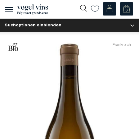
0
Navigation
zeigen
Suchoptionen einblenden
Fr
De
Unsere Weine
Frankreich
Champagner
Weissweine
Roséweine
Rotweine
Schaumweine
Spirituosen
Diverse
Unsere Weine nach Ländern
Schweiz