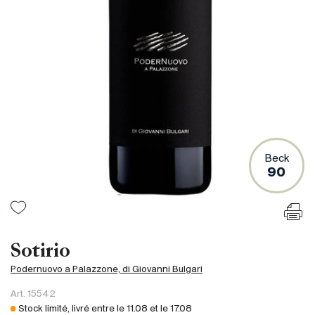
France
Italie
Espagne
Afrique du Sud
Allemagne
Argentine
Australie
Autriche
Beck
90
Brésil
Chili
États-Unis
Hongrie
Sotirio
Liban
Podernuovo a Palazzone, di Giovanni Bulgari
Nouvelle Zélande
Art.
15542
Portugal
Stock limité, livré entre le
11.08
et le
17.08