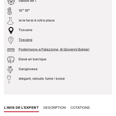
caisse de 1
16° 18°
Producteurs
Je le ferai à votre place
Aller à
Toscane
L'entreprise
Toscane
{{Si
Actualités
Podernuovo a Palazzone, di Giovanni Bulgari
E-Catalogue
Elevé en barrique
Conditions générales
Sangiovese
élégant, velouté, fumé / boisé
L'AVIS DE L'EXPERT
DESCRIPTION
COTATIONS