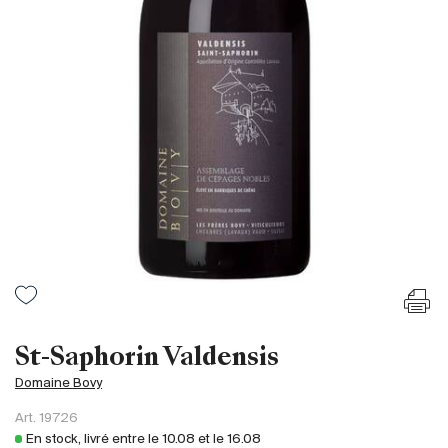
France
Italie
Espagne
Afrique du Sud
Allemagne
Argentine
Australie
Autriche
Brésil
Chili
États-Unis
Hongrie
St-Saphorin Valdensis
Liban
Domaine Bovy
Nouvelle Zélande
Art.
19726
Portugal
En stock, livré entre le
10.08
et le
16.08