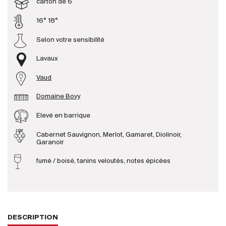
carton de 6
16° 18°
Producteurs
Selon votre sensibilité
Aller à
Lavaux
L'entreprise
Vaud
{{Si
Actualités
Domaine Bovy
E-Catalogue
Elevé en barrique
Conditions générales
Cabernet Sauvignon, Merlot, Gamaret, Diolinoir,
Garanoir
fumé / boisé, tanins veloutés, notes épicées
DESCRIPTION