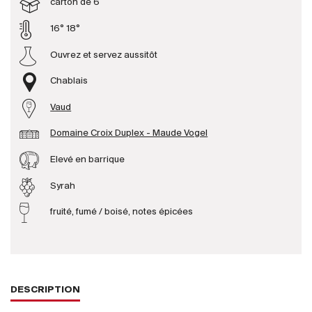
carton de 6
16° 18°
Producteurs
Ouvrez et servez aussitôt
Aller à
Chablais
L'entreprise
Vaud
{{Si
Actualités
Domaine Croix Duplex - Maude Vogel
E-Catalogue
Elevé en barrique
Conditions générales
Syrah
fruité, fumé / boisé, notes épicées
DESCRIPTION