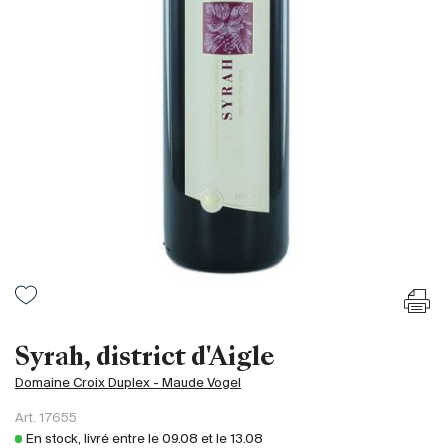
France
Italie
Espagne
Afrique du Sud
Allemagne
Argentine
Australie
Autriche
Brésil
Chili
États-Unis
Hongrie
Syrah, district d'Aigle
Liban
Domaine Croix Duplex - Maude Vogel
Nouvelle Zélande
Art.
17655
Portugal
En stock, livré entre le
09.08
et le
13.08