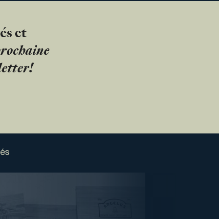
és et
 prochaine
etter!
sés