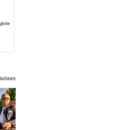
liole
ducteurs