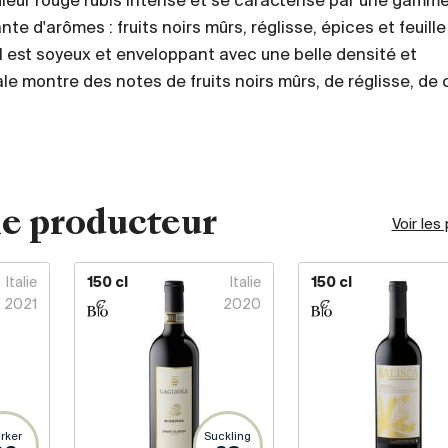
uleur rouge rubis intense et se caractérise par une gamm
te d'arômes : fruits noirs mûrs, réglisse, épices et feuille
l est soyeux et enveloppant avec une belle densité et
ale montre des notes de fruits noirs mûrs, de réglisse, de 
e producteur
Voir les
Italie
150 cl
Italie
150 cl
2021
2020
rker
Suckling