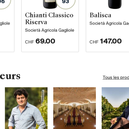
96
93
Chianti Classico
Balisca
Riserva
gliole
Società Agricola Gag
Società Agricola Gagliole
69.00
147.00
CHF
CHF
eurs
Tous les pro