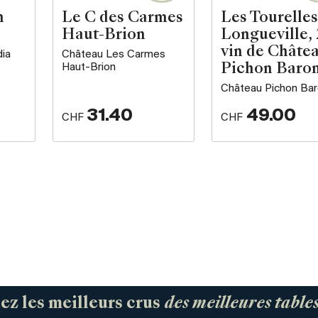
n
Le C des Carmes
Les Tourelles
Haut-Brion
Longueville, 
vin de Châte
dia
Château Les Carmes
Haut-Brion
Pichon Baro
Château Pichon Ba
31.40
49.00
CHF
CHF
 les meilleurs crus
des meilleures tabl