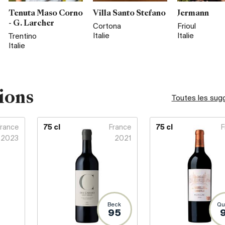
Tenuta Maso Corno
Villa Santo Stefano
Jermann
- G. Larcher
Cortona
Frioul
Italie
Italie
Trentino
Italie
ions
Toutes les sug
France
75 cl
France
75 cl
F
2023
2021
Beck
Qu
95