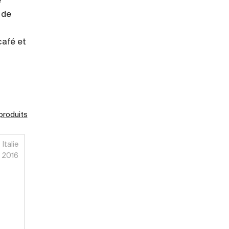
e
 de
café et
 produits
Italie
2016