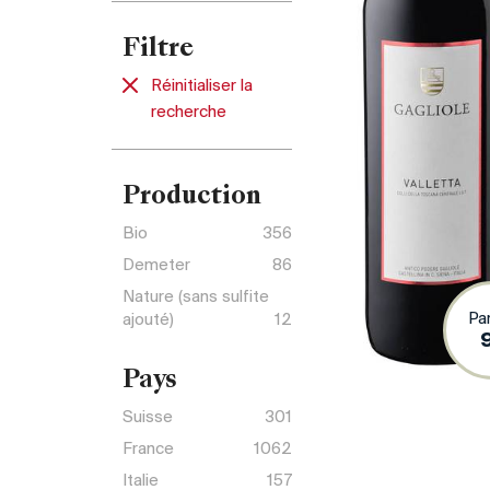
Filtre
Réinitialiser la
recherche
Production
Bio
356
Demeter
86
Nature (sans sulfite
Pa
ajouté)
12
Pays
Suisse
301
France
1062
Italie
157