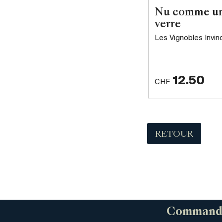
Nu comme u
verre
Les Vignobles Invin
12.50
CHF
RETOUR
Commandez