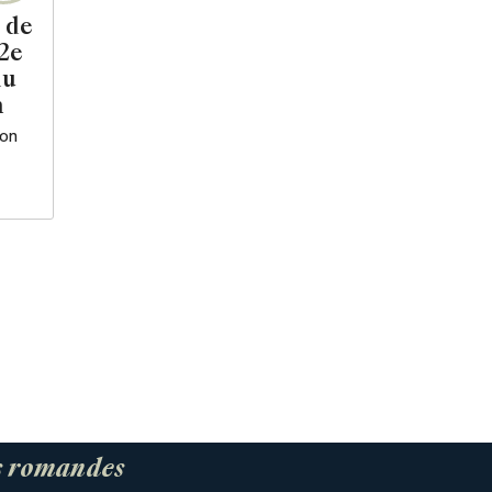
 de
2e
au
n
ron
es romandes