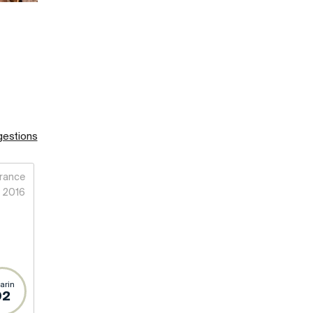
gestions
rance
2016
arin
92