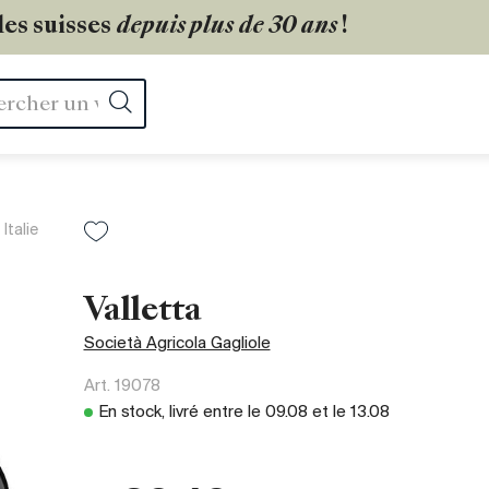
les suisses
depuis plus de 30 ans
!
Rechercher
Italie
Valletta
Società Agricola Gagliole
Art.
19078
En stock, livré entre le
09.08
et le
13.08