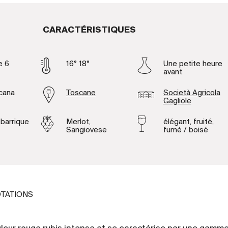
CARACTÉRISTIQUES
e 6
16° 18°
Une petite heure
avant
scana
Toscane
Società Agricola
Gagliole
 barrique
Merlot,
élégant, fruité,
Sangiovese
fumé / boisé
TATIONS