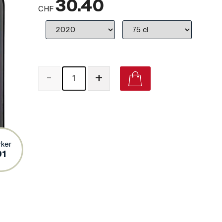
30.40
CHF
-
+
Gagliole Valletta 2016 on Vivino
rker
91