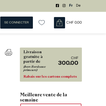
Fr
De
SE CONNECTER
CHF
0.00
0
Livraison
gratuite à
CHF
partir de
300.00
(hors Bordeaux
primeurs)
Rabais sur les cartons complets
Meilleure vente de la
semaine