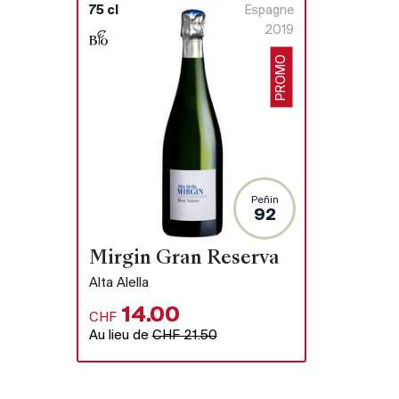
75 cl
Espagne
2019
PROMO
Peñin
92
Mirgin Gran Reserva
Alta Alella
14.00
CHF
Au lieu de
CHF 21.50