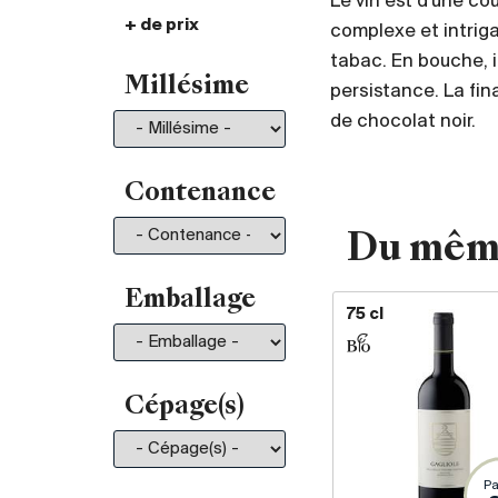
Le vin est d'une co
+ de prix
De 30.- à 35.-
101
complexe et intrigan
De 35.- à 50.-
196
tabac. En bouche, i
Millésime
persistance. La fin
De 50.- à 75.-
211
de chocolat noir.
De 75.- à 100.-
130
De 100.- à 150.-
150
De 150.- à 200.-
81
Contenance
Plus de 200.-
210
Du mêm
Emballage
75 cl
Cépage(s)
Pa