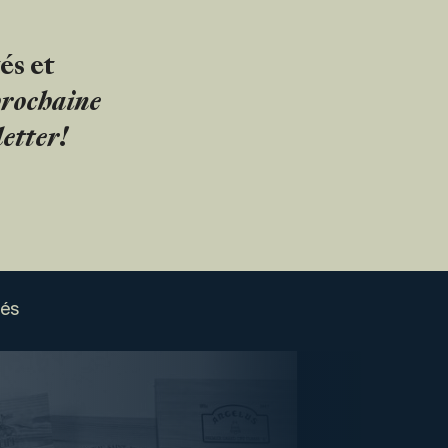
és et
 prochaine
etter!
sés