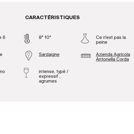
CARACTÉRISTIQUES
e 6
8° 10°
Ce n'est pas la
peine
ne
Sardaigne
Azienda Agrícola
Antonella Corda
ino
intense, typé /
expressif ,
agrumes