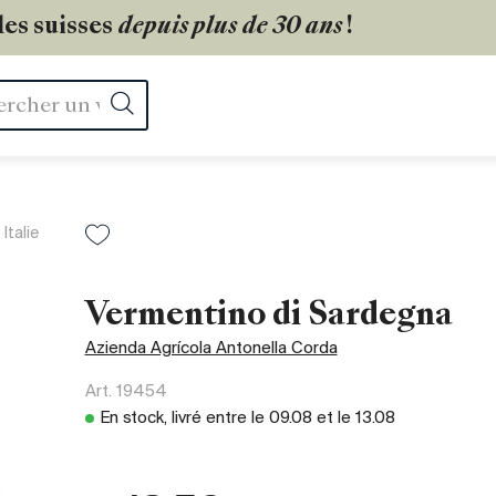
les suisses
depuis plus de 30 ans
!
Rechercher
Italie
Vermentino di Sardegna
Azienda Agrícola Antonella Corda
Art.
19454
En stock, livré entre le
09.08
et le
13.08