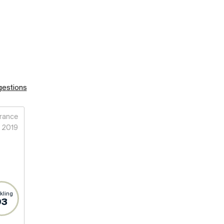
gestions
rance
2019
kling
93