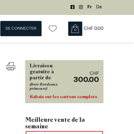
Fr
De
SE CONNECTER
CHF
0.00
0
Livraison
gratuite à
CHF
partir de
300.00
(hors Bordeaux
primeurs)
Rabais sur les cartons complets
Meilleure vente de la
semaine