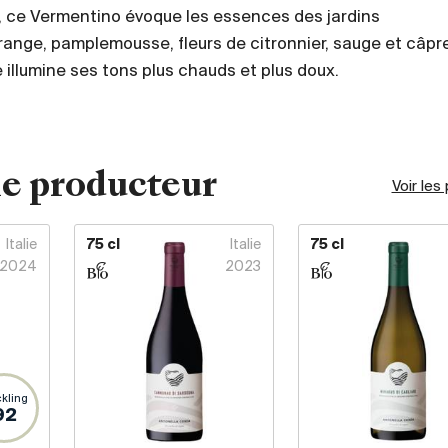
, ce Vermentino évoque les essences des jardins
range, pamplemousse, fleurs de citronnier, sauge et câpr
 illumine ses tons plus chauds et plus doux.
e producteur
Voir les
Italie
75 cl
Italie
75 cl
2024
2023
kling
92