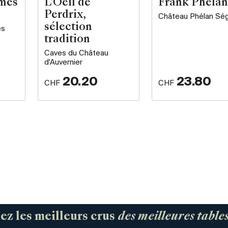
rmes
L'Oeil de
Frank Phélan
Perdrix,
Château Phélan Sé
sélection
es
tradition
Caves du Château
d'Auvernier
20.20
23.80
CHF
CHF
 les meilleurs crus
des meilleures tabl