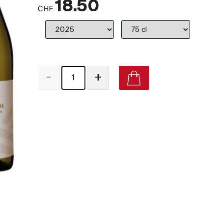
18.50
CHF
-
+