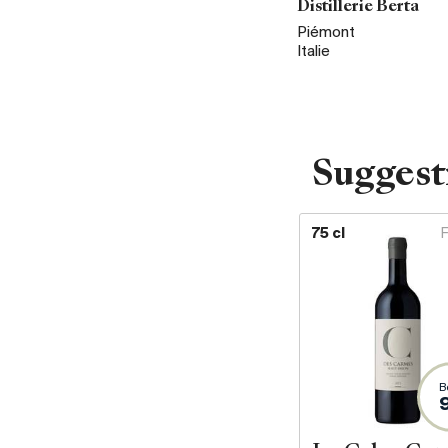
Distillerie Berta
Piémont
Italie
Suggest
75 cl
B