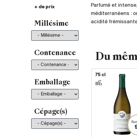
Parfumé et intense
+ de prix
De 30.- à 35.-
101
méditerranéens : o
De 35.- à 50.-
196
acidité frémissante
Millésime
De 50.- à 75.-
211
De 75.- à 100.-
130
De 100.- à 150.-
150
De 150.- à 200.-
81
Contenance
Du mêm
Plus de 200.-
210
75 cl
Emballage
Cépage(s)
Suc