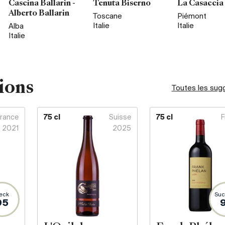
Cascina Ballarin -
Tenuta Biserno
La Casaccia
Alberto Ballarin
Toscane
Piémont
Italie
Italie
Alba
Italie
ions
Toutes les sug
France
75 cl
Suisse
75 cl
F
2021
2025
eck
Suc
95