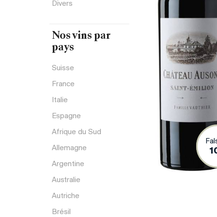
Divers
Nos vins par
pays
Suisse
France
Italie
Espagne
Afrique du Sud
Fal
Vi
Allemagne
1
Argentine
Australie
Autriche
Brésil