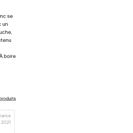
anc se
c un
ouche,
utenu
À boire
 produits
rance
2021