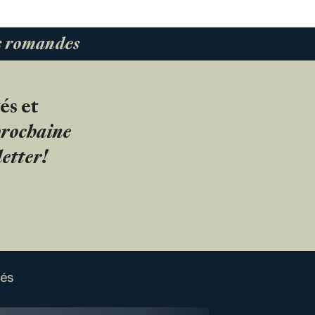
es romandes
és et
 prochaine
etter!
sés