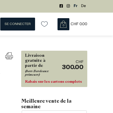
Fr
De
SE CONNECTER
CHF
0.00
0
Livraison
gratuite à
CHF
partir de
300.00
d
(hors Bordeaux
primeurs)
Rabais sur les cartons complets
Meilleure vente de la
semaine