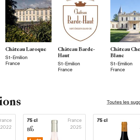
Château Laroque
Château Barde-
Château Che
Haut
Blanc
St-Emilion
France
St-Emilion
St-Emilion
France
France
ions
Toutes les sug
France
75 cl
France
75 cl
2022
2025