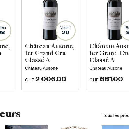
rker
Vinum
B
98
20
one,
Château Ausone,
Château Aus
u
1er Grand Cru
1er Grand Cr
Classé A
Classé A
Château Ausone
Château Ausone
2 006.00
681.00
CHF
CHF
eurs
Tous les pro