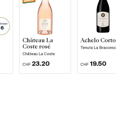
inson
16
Château La
Achelo Cort
Coste rosé
Tenuta La Bracces
Château La Coste
23.20
19.50
CHF
CHF