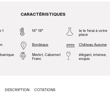
CARACTÉRISTIQUES
e 1
16° 18°
Je le ferai à votre
place
on
Bordeaux
Château Ausone
 barrique
Merlot, Cabernet
élégant, intense,
Franc
exquis
DESCRIPTION
COTATIONS