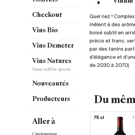
Coffrets
Vinum
Checkout
Quel nez ! Complexe
mêlent à des arômes
Vins Bio
boisé subtil en arr
précis et franc, ve
Vins Demeter
par des tanins parf
d’élégance et d’un
Vins Natures
de 2030 à 2070)
Sans sulfite ajouté
Nouveautés
Du mêm
Producteurs
75 cl
Aller à
L'entreprise