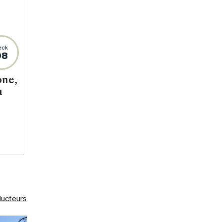
eck
98
one,
u
ducteurs