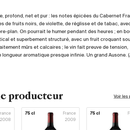
, profond, net et pur : les notes épicées du Cabernet Fr
 de fruits noirs, de violette, de réglisse et de tabac, ave
ière-plan. On pourrait le humer pendant des heures ; en b
rtical et superbement structuré, avec un fruit croquant so
aitement mûrs et calcaires ; le vin fait preuve de tension,
e longueur aromatique presque infinie. Un grand Ausone. (
e producteur
Voir les
France
75 cl
France
75 cl
F
2008
2009