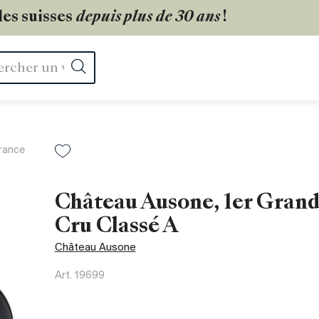
les suisses
depuis plus de 30 ans
!
Rechercher
rance
Château Ausone, 1er Gran
Cru Classé A
Château Ausone
Art.
19699