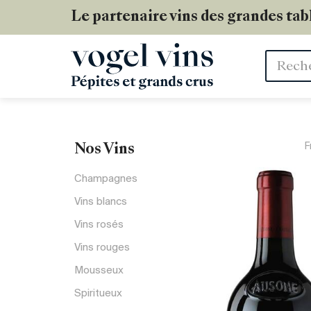
Le partenaire vins des grandes tab
Mots
clés
F
Nos Vins
Champagnes
Vins blancs
Vins rosés
Vins rouges
Mousseux
Spiritueux