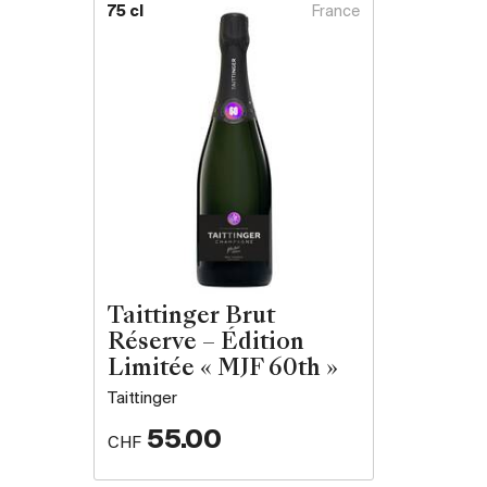
75 cl
France
no
Taittinger Brut
Réserve – Édition
Limitée « MJF 60th »
Taittinger
55.00
CHF