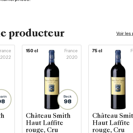
e producteur
Voir les
France
150 cl
France
75 cl
F
2022
2020
arin
Beck
98
98
th
Château Smith
Château Smi
Haut Laffite
Haut Laffite
rouge, Cru
rouge, Cru