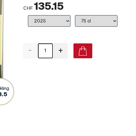
135.15
CHF
-
+
kling
8.5