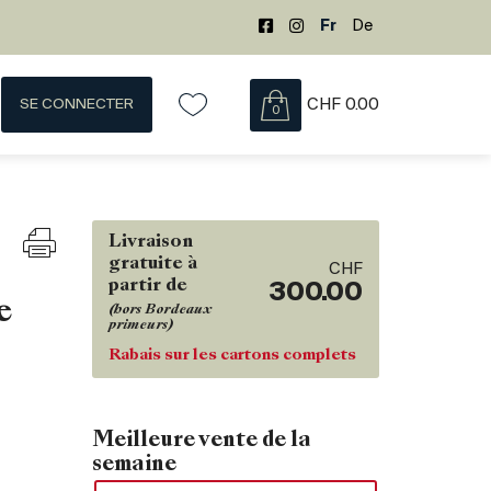
Fr
De
SE CONNECTER
CHF
0.00
0
Livraison
gratuite à
CHF
partir de
300.00
e
(hors Bordeaux
primeurs)
Rabais sur les cartons complets
Meilleure vente de la
semaine