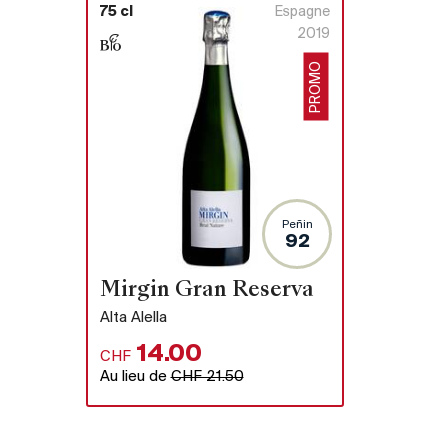
75 cl
Espagne
2019
PROMO
Peñin
92
Mirgin Gran Reserva
Alta Alella
14.00
CHF
Au lieu de
CHF 21.50