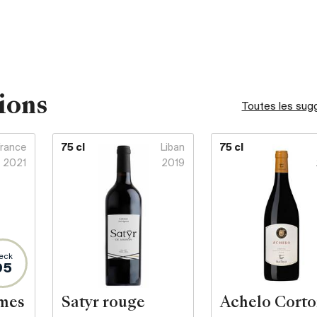
ions
Toutes les sug
France
75 cl
Liban
75 cl
2021
2019
eck
95
rmes
Satyr rouge
Achelo Cort