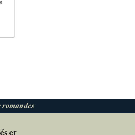
ca
es romandes
és et