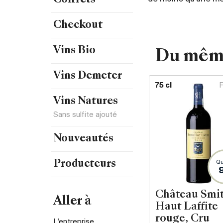
Coffrets
Checkout
Vins Bio
Du mêm
Vins Demeter
75 cl
Vins Natures
Sans sulfite ajouté
Nouveautés
Producteurs
Qu
Château Smi
Aller à
Haut Laffite
rouge, Cru
L'entreprise