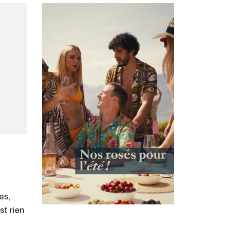
es,
st rien