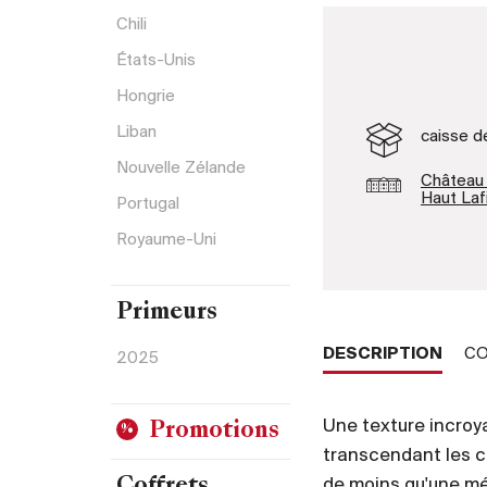
Chili
États-Unis
Hongrie
Liban
caisse d
Nouvelle Zélande
Château
Haut Laf
Portugal
Royaume-Uni
Primeurs
DESCRIPTION
CO
2025
Une texture incroy
Promotions
transcendant les ca
de moins qu'une m