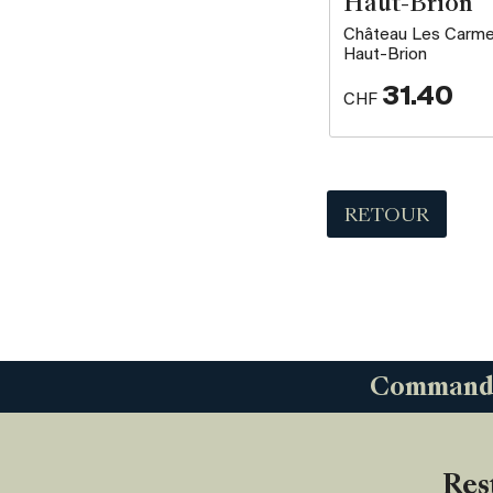
Haut-Brion
Château Les Carm
Haut-Brion
31.40
CHF
RETOUR
Commandez
Res