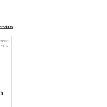
 produits
rance
2017
th