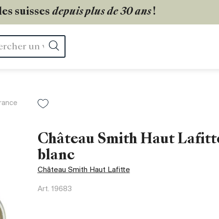
les suisses
depuis plus de 30 ans
!
Rechercher
rance
Château Smith Haut Lafitt
blanc
Château Smith Haut Lafitte
Art.
19683