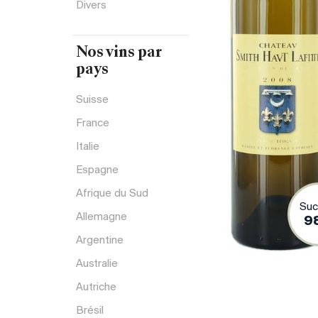
Divers
Nos vins par
pays
Suisse
France
Italie
Espagne
Afrique du Sud
Suc
Allemagne
9
Argentine
Australie
Autriche
Brésil