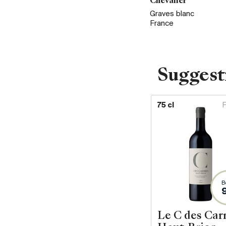
Chevalier
Graves blanc
France
Suggest
75 cl
B
Le C des Ca