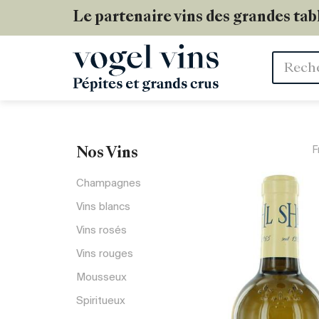
Le partenaire vins des grandes tab
Mots
clés
F
Nos Vins
Champagnes
Vins blancs
Vins rosés
Vins rouges
Mousseux
Spiritueux