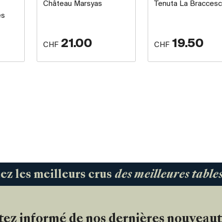
Château Marsyas
Tenuta La Bracces
es
21.00
19.50
CHF
CHF
 les meilleurs crus
des meilleures tabl
tez informé de nos dernières nouveaut