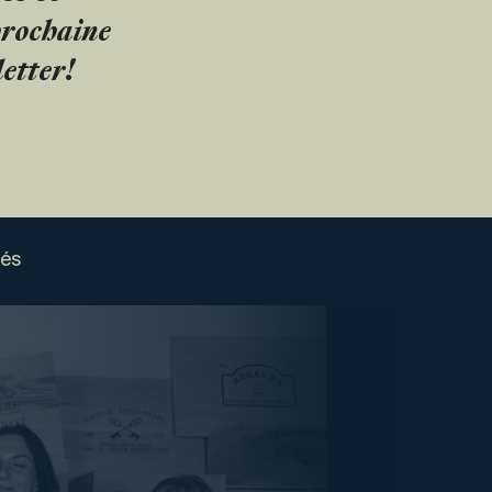
 prochaine
etter!
sés