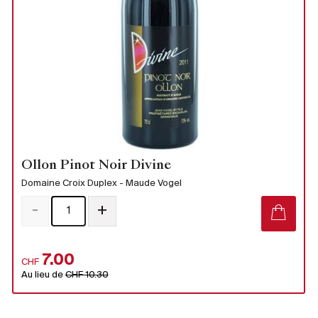
Royaume-Uni
Primeurs
2025
Promotions
Coffrets
Ollon Pinot Noir Divine
Checkout
Domaine Croix Duplex - Maude Vogel
Vins Bio
-
+
Vins Demeter
7.00
CHF
Vins Natures
Au lieu de
CHF 10.30
Sans sulfite ajouté
Nouveautés