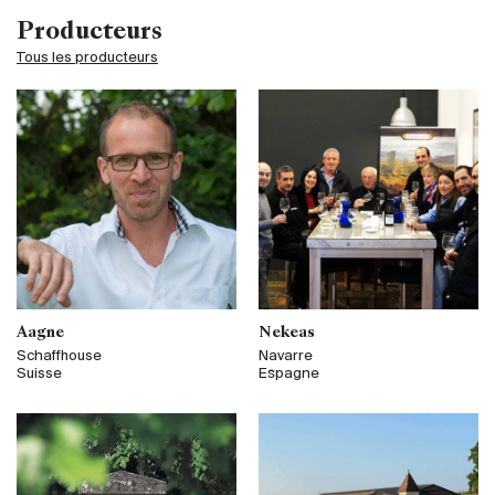
Producteurs
Producteurs
Tous les producteurs
Aller à
L'entreprise
{{Si
Actualités
E-Catalogue
Conditions générales
Aagne
Nekeas
Schaffhouse
Navarre
Suisse
Espagne