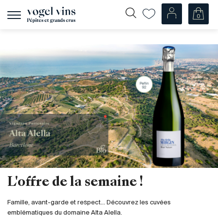
0
Afficher
la
navigation
Fr
De
Nos Vins
Champagnes
Vins blancs
Vins rosés
Vins rouges
Mousseux
Spiritueux
Divers
L'offre de la semaine !
Nos vins par pays
Famille, avant-garde et respect... Découvrez les cuvées
Suisse
emblématiques du domaine Alta Alella.