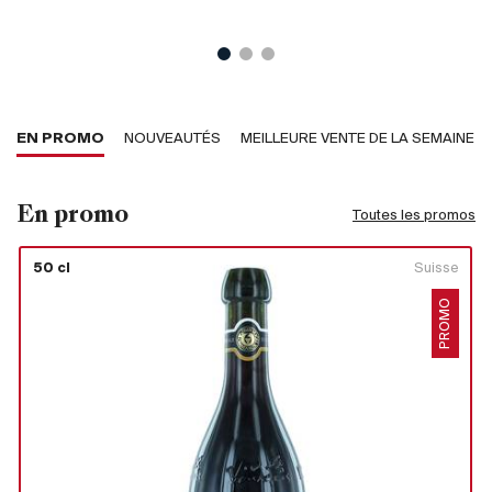
France
Italie
Espagne
Afrique du Sud
EN PROMO
NOUVEAUTÉS
MEILLEURE VENTE DE LA SEMAINE
Allemagne
Argentine
Australie
En promo
Toutes les promos
Autriche
50 cl
Suisse
Brésil
Chili
PROMO
États-Unis
Hongrie
Liban
Nouvelle Zélande
Portugal