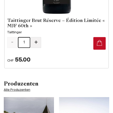
Taittinger Brut Réserve – Édition Limitée «
MJF 60th »
Taittinger
-
+
55.00
CHF
Produzenten
Alle Produzenten