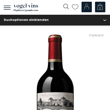
0
Navigation
zeigen
Suchoptionen einblenden
Fr
De
Unsere Weine
Frankreich
Champagner
Weissweine
Roséweine
Rotweine
Schaumweine
Spirituosen
Diverse
Unsere Weine nach Ländern
Schweiz