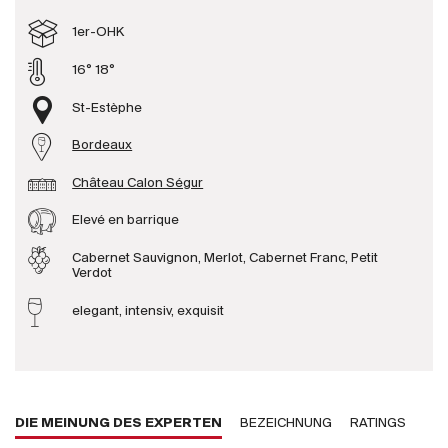
Produzenten
1er-OHK
16° 18°
Wir über uns
St-Estèphe
Die Firma
{{Si
Bordeaux
News
Château Calon Ségur
E-Katalog
AGB
Elevé en barrique
Cabernet Sauvignon, Merlot, Cabernet Franc, Petit
Verdot
elegant, intensiv, exquisit
DIE MEINUNG DES EXPERTEN
BEZEICHNUNG
RATINGS