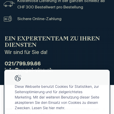
Kostenlose Lieferung in der ganzen Schweiz ab
CHF 300 Bestellwert pro Bestellung
Sichere Online-Zahlung
EIN EXPERTENTEAM ZU IHREN
DIENSTEN
Wir sind für Sie da!
021/799.99.66
info@vogel-vins.ch
Diese Webseite benutzt Cookies für Statistiken, zur
Seitenoptimierung und für zielgerichtetes
Marketing. Mit der weiteren Benutzung dieser Seite
akzeptieren Sie den Einsatz von Cookies zu diesen
Zwecken. Lesen Sie hier mehr.
News
Über uns
Allgemeine Geschäftbedingungen