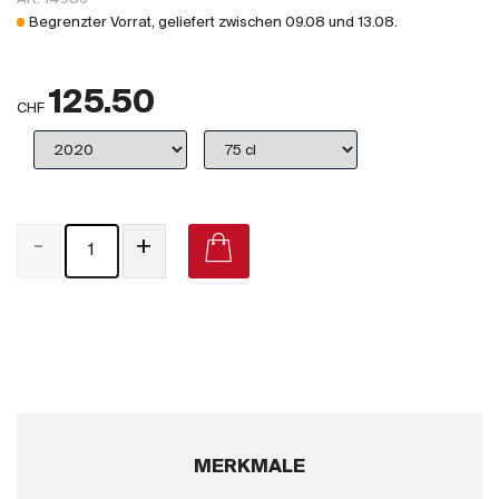
Großbritannien
Begrenzter Vorrat, geliefert zwischen
09.08
und
13.08
.
Subskriptionsweine
125.50
2025
CHF
Promotionen
Degustationspakete
-
+
Checkout
Bio-Weine
Demeter-Weine
Natur-Weine
MERKMALE
Neuheiten