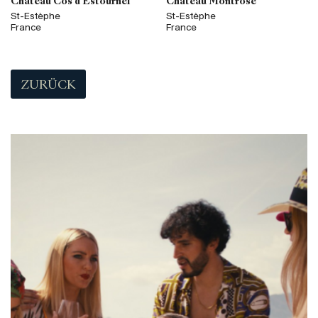
Château Cos d'Estournel
Château Montrose
St-Estèphe
St-Estèphe
France
France
ZURÜCK