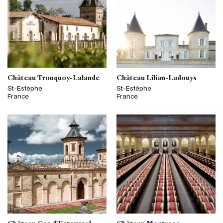
Château Tronquoy-Lalande
Château Lilian-Ladouys
St-Estèphe
St-Estèphe
France
France