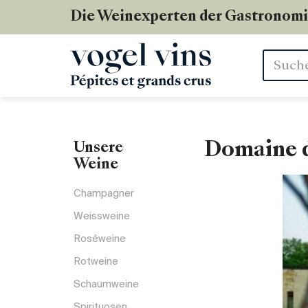
Die Weinexperten der Gastronom
Stichwör
Domaine d
Unsere
Weine
Champagner
Weissweine
Roséweine
Rotweine
Schaumweine
Spirituosen