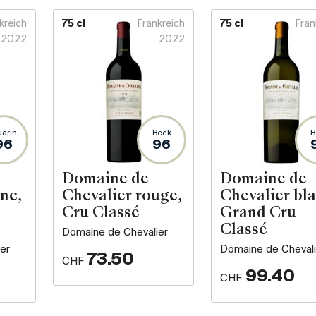
kreich
75 cl
Frankreich
75 cl
Fran
2022
2022
arin
Beck
B
96
96
Domaine de
Domaine de
nc,
Chevalier rouge,
Chevalier bla
Cru Classé
Grand Cru
Classé
Domaine de Chevalier
er
Domaine de Chevali
73.50
CHF
99.40
CHF