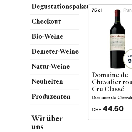
Degustationspakete
75 cl
Fran
Checkout
Bio-Weine
Demeter-Weine
Suc
9
Natur-Weine
Domaine de
Neuheiten
Chevalier ro
Cru Classé
Produzenten
Domaine de Chevali
44.50
CHF
Wir über
uns