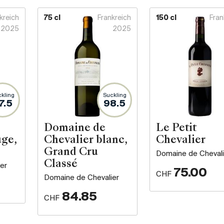
kreich
75 cl
Frankreich
150 cl
Fran
2025
2025
kling
Suckling
7.5
98.5
Domaine de
Le Petit
uge,
Chevalier blanc,
Chevalier
Grand Cru
Domaine de Chevali
Classé
er
75.00
CHF
Domaine de Chevalier
84.85
CHF