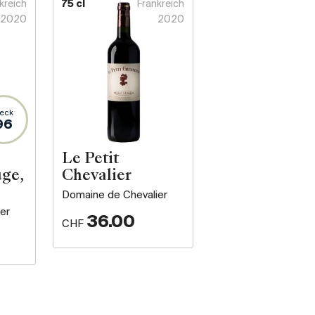
kreich
75 cl
Frankreich
2020
2020
eck
96
Le Petit
uge,
Chevalier
Domaine de Chevalier
er
36.00
CHF