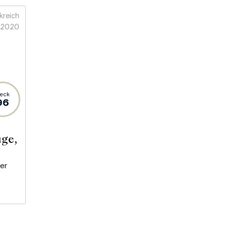
kreich
2020
eck
96
uge,
er