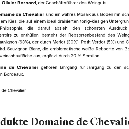
t
Olivier Bernard
, der Geschäftsführer des Weinguts.
maine de Chevalier
sind ein wahres Mosaik aus Böden mit s
m Kies, die auf einem ideal drainierten tonig-kiesigen Untergrun
ilosophie, die darauf abzielt, den schönsten Ausdruck
erroirs zu enthüllen, besteht der Rebsortenbestand des Wein
auvignon (63%), der durch Merlot (30%), Petit Verdot (5%) und 
ird. Sauvignon Blanc, die emblematische weiße Rebsorte von B
einanbaufläche aus, ergänzt durch 30 % Semillon.
ne de Chevalier
gehören Jahrgang für Jahrgang zu den sc
n Bordeaux.
de Chevalier
odukte Domaine de Chevali