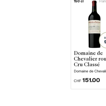
150 cl
Fran
B
Domaine de
Chevalier ro
Cru Classé
Domaine de Chevali
151.00
CHF