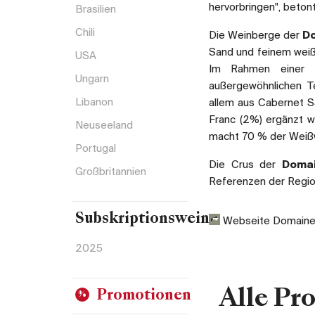
hervorbringen", beton
Brasilien
Chili
Die Weinberge der
Do
Sand und feinem weiße
USA
Im Rahmen einer Ph
Ungarn
außergewöhnlichen T
Libanon
allem aus Cabernet S
Franc (2%) ergänzt w
Neuseeland
macht 70 % der Weißw
Portugal
Die Crus der
Domai
Großbritannien
Referenzen der Regio
Subskriptionsweine
Webseite Domaine 
2025
Alle Pr
Promotionen