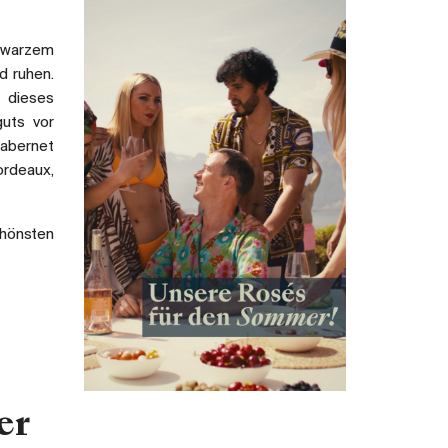
chwarzem
d ruhen.
 dieses
guts vor
Cabernet
ordeaux,
hönsten
er