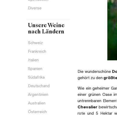
Diverse
Unsere Weine
nach Ländern
Schweiz
Frankreich
Italien
Spanien
Die wunderschöne
Do
Südafrika
gehört zu den
größte
Deutschand
Wie ein geheimer Gar
Argentinien
einer grünen Oase im
untrennbaren Element
Australien
Chevalier
bewirtsch
Österreich
rote und 5 Hektar w