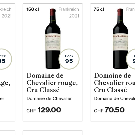
kreich
150 cl
Frankreich
75 cl
Fran
2021
2021
eck
Beck
B
95
95
Domaine de
Domaine de
uge,
Chevalier rouge,
Chevalier ro
Cru Classé
Cru Classé
er
Domaine de Chevalier
Domaine de Chevali
129.00
70.50
CHF
CHF