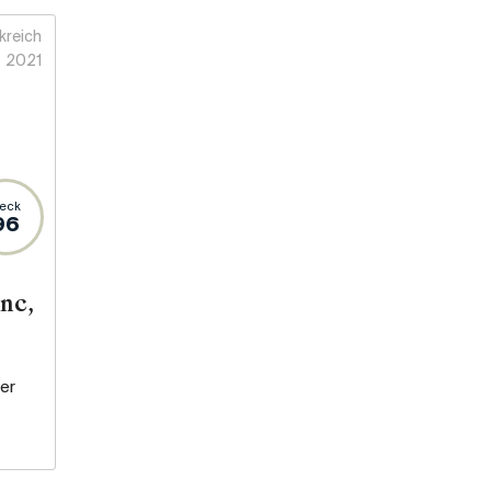
kreich
2021
eck
96
nc,
er