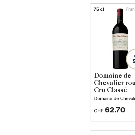
75 cl
Fran
B
Domaine de
Chevalier ro
Cru Classé
Domaine de Chevali
62.70
CHF