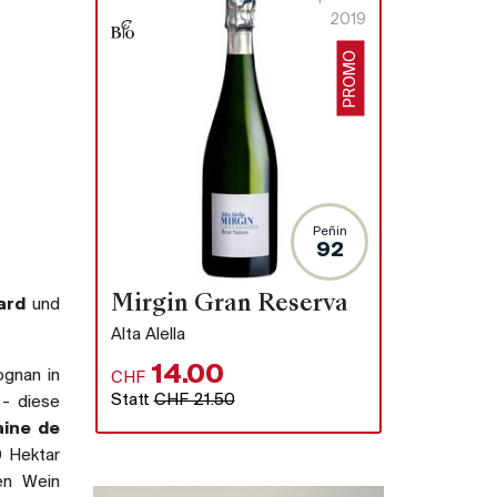
2019
PROMO
Peñin
92
Mirgin Gran Reserva
ard
und
Alta Alella
14.00
ognan in
CHF
Statt
CHF 21.50
 - diese
ine de
0 Hektar
ßen Wein