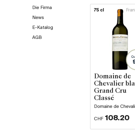
Die Firma
75 cl
Fran
News
E-Katalog
AGB
Qu
Domaine de
Chevalier bla
Grand Cru
Classé
Domaine de Chevali
108.20
CHF