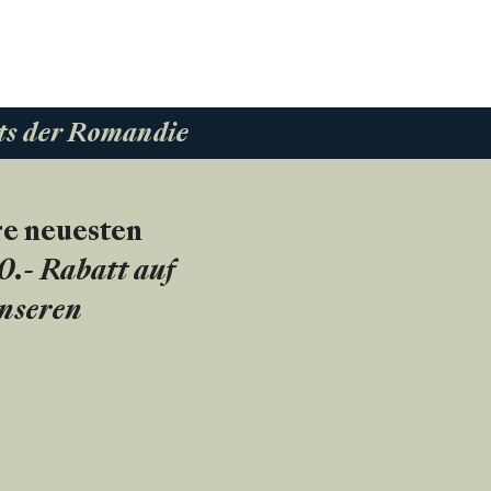
ts der Romandie
re neuesten
20.- Rabatt auf
unseren