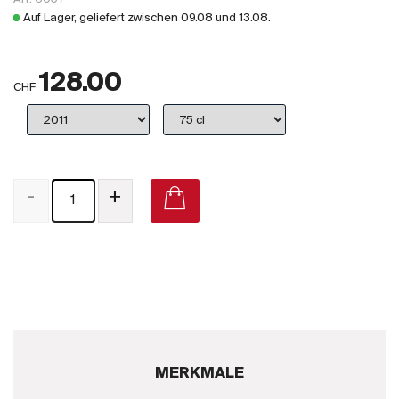
Großbritannien
Auf Lager, geliefert zwischen
09.08
und
13.08
.
Subskriptionsweine
128.00
2025
CHF
Promotionen
Degustationspakete
-
+
Checkout
Bio-Weine
Demeter-Weine
Natur-Weine
MERKMALE
Neuheiten