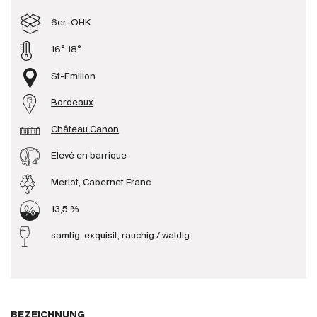
Produzenten
6er-OHK
16° 18°
Wir über uns
St-Emilion
Die Firma
{{Si
Bordeaux
News
Château Canon
E-Katalog
AGB
Elevé en barrique
Merlot, Cabernet Franc
13,5 %
samtig, exquisit, rauchig / waldig
BEZEICHNUNG