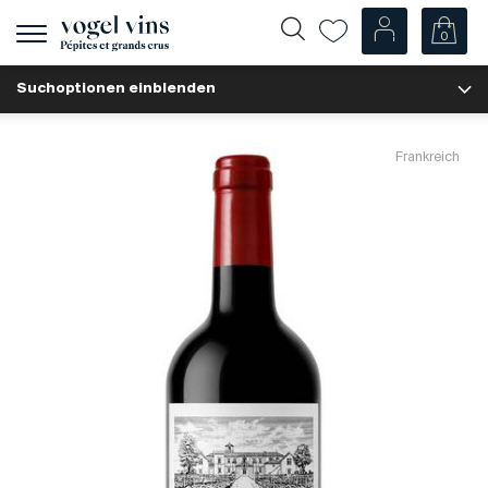
0
Navigation
zeigen
Suchoptionen einblenden
Fr
De
Unsere Weine
Frankreich
Champagner
Weissweine
Roséweine
Rotweine
Schaumweine
Spirituosen
Diverse
Unsere Weine nach Ländern
Schweiz