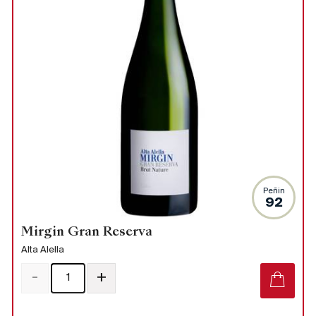
Peñin
92
Mirgin Gran Reserva
Alta Alella
-
+