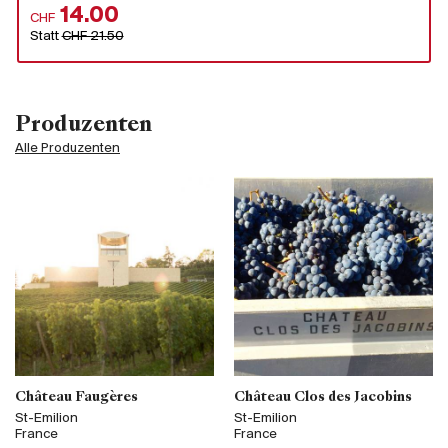
14.00
CHF
Statt
CHF 21.50
Produzenten
Alle Produzenten
Château Faugères
Château Clos des Jacobins
St-Emilion
St-Emilion
France
France