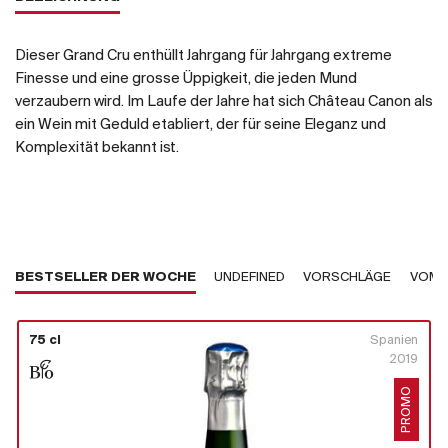
Dieser Grand Cru enthüllt Jahrgang für Jahrgang extreme
Finesse und eine grosse Üppigkeit, die jeden Mund
verzaubern wird. Im Laufe der Jahre hat sich Château Canon als
ein Wein mit Geduld etabliert, der für seine Eleganz und
Komplexität bekannt ist.
BESTSELLER DER WOCHE
UNDEFINED
VORSCHLÄGE
VOM 
75 cl
Spanien
2019
PROMO