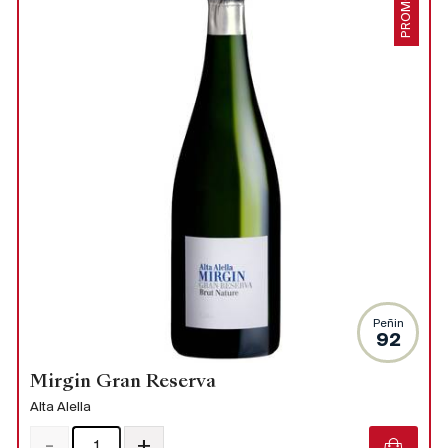
PROMO
Peñin
92
Mirgin Gran Reserva
Alta Alella
-
+