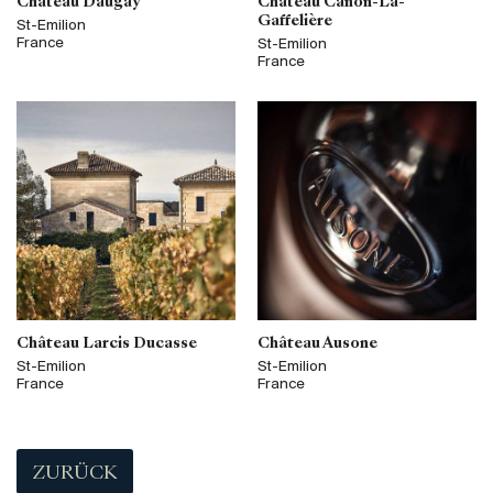
Château Daugay
Château Canon-La-
Gaffelière
St-Emilion
France
St-Emilion
France
Château Larcis Ducasse
Château Ausone
St-Emilion
St-Emilion
France
France
ZURÜCK