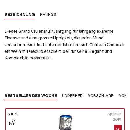
BEZEICHNUNG
RATINGS
Dieser Grand Cru enthüllt Jahrgang für Jahrgang extreme
Finesse und eine grosse Üppigkeit, die jeden Mund
verzaubern wird. Im Laufe der Jahre hat sich Château Canon als
ein Wein mit Geduld etabliert, der für seine Eleganz und
Komplexität bekannt ist.
BESTSELLER DER WOCHE
UNDEFINED
VORSCHLÄGE
VOM 
75 cl
Spanien
2019