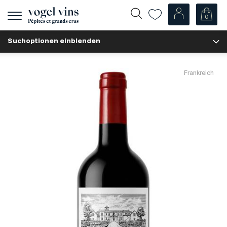
0
Navigation
zeigen
Suchoptionen einblenden
Fr
De
Unsere Weine
Frankreich
Champagner
Weissweine
Roséweine
Rotweine
Schaumweine
Spirituosen
Diverse
Unsere Weine nach Ländern
Schweiz