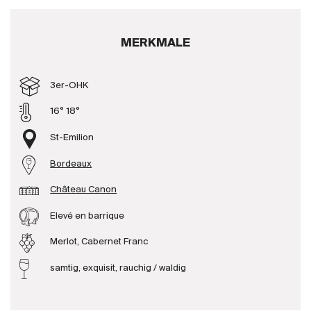
Produzenten
MERKMALE
Wir über uns
3er-OHK
Die Firma
{{Si
News
16° 18°
E-Katalog
St-Emilion
AGB
Bordeaux
Château Canon
Elevé en barrique
Merlot, Cabernet Franc
samtig, exquisit, rauchig / waldig