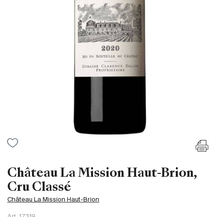
Frankreich
Italien
Spanien
Südafrika
Deutschand
Argentinien
Australien
Österreich
Brasilien
Chili
USA
Ungarn
Château La Mission Haut-Brion,
Libanon
Cru Classé
Neuseeland
Château La Mission Haut-Brion
Portugal
Art.
17319