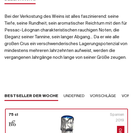
Bei der Verkostung des Weins ist alles faszinierend: seine
Tiefe, seine Rundheit, sein aromatischer Reichtum mit den für
Pessac-Léognan charakteristischen rauchigen Noten, die
Eleganz seiner Tannine, sein langer Abgang... Da er wie alle
großen Crus ein verschwenderisches Lagerungspotenzial von
mindestens mehreren Jahrzehnten aufweist, werden die
vergangenen Jahrgänge noch lange von seiner Größe zeugen.
BESTSELLER DER WOCHE
UNDEFINED
VORSCHLÄGE
VOM 
75 cl
Spanien
2019