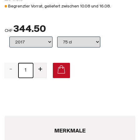
Großbritannien
Begrenzter Vorrat, geliefert zwischen
10.08
und
16.08
.
Subskriptionsweine
344.50
2025
CHF
Promotionen
Degustationspakete
-
+
Checkout
Bio-Weine
Demeter-Weine
Natur-Weine
MERKMALE
Neuheiten