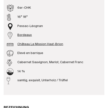
Produzenten
6er-OHK
16° 18°
Wir über uns
Pessac-Léognan
Die Firma
{{Si
Bordeaux
News
Château La Mission Haut-Brion
E-Katalog
AGB
Elevé en barrique
Cabernet Sauvignon, Merlot, Cabernet Franc
14 %
samtig, exquisit, Unterholz / Trüffel
BEZEICHNUNG