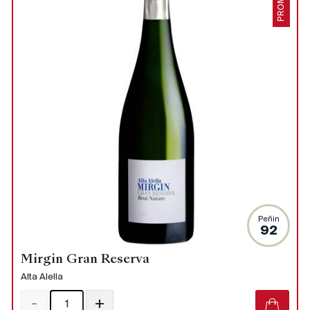
PROMO
Peñin
92
Mirgin Gran Reserva
Alta Alella
-
+