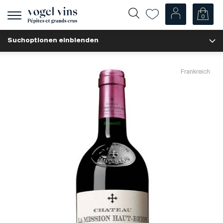
0
Navigation
zeigen
Suchoptionen einblenden
Fr
De
Unsere Weine
Frankreich
Champagner
Weissweine
Roséweine
Rotweine
Schaumweine
Spirituosen
Diverse
Unsere Weine nach Ländern
Schweiz