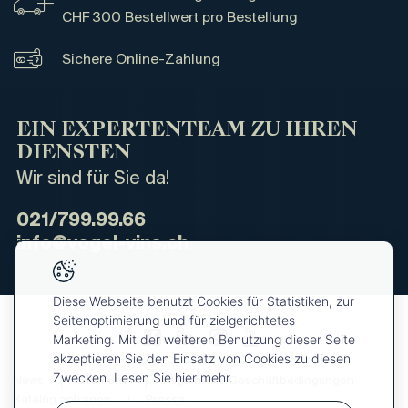
CHF 300 Bestellwert pro Bestellung
Sichere Online-Zahlung
EIN EXPERTENTEAM ZU IHREN
DIENSTEN
Wir sind für Sie da!
021/799.99.66
info@vogel-vins.ch
Diese Webseite benutzt Cookies für Statistiken, zur
Seitenoptimierung und für zielgerichtetes
Marketing. Mit der weiteren Benutzung dieser Seite
akzeptieren Sie den Einsatz von Cookies zu diesen
Zwecken. Lesen Sie hier mehr.
News
Über uns
Allgemeine Geschäftbedingungen
Katalog anfragen
Presse