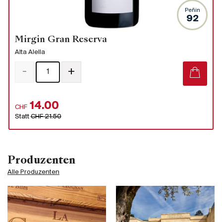
Peñin
92
Mirgin Gran Reserva
Alta Alella
-
+
14.00
CHF
Statt
CHF 21.50
Produzenten
Alle Produzenten