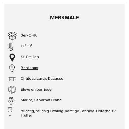
Produzenten
MERKMALE
Wir über uns
3er-OHK
Die Firma
{{Si
News
17° 19°
E-Katalog
St-Emilion
AGB
Bordeaux
Château Larcis Ducasse
Elevé en barrique
Merlot, Cabernet Franc
fruchtig, rauchig / waldig, samtige Tannine, Unterholz /
Trüffel