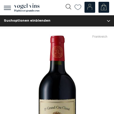
0
Navigation
zeigen
Suchoptionen einblenden
Fr
De
Unsere Weine
Frankreich
Champagner
Weissweine
Roséweine
Rotweine
Schaumweine
Spirituosen
Diverse
Unsere Weine nach Ländern
Schweiz