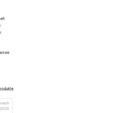
net
g
,
roir.
Produkte
kreich
2025