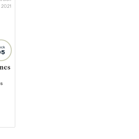
2021
eck
95
mes
es