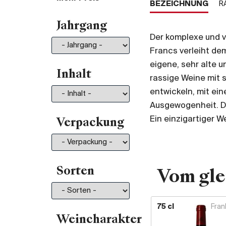
BEZEICHNUNG
R
Von 35.- bis 50.-
197
Jahrgang
Von 50.- bis 75.-
211
Der komplexe und 
Von 75.- bis 100.-
130
Francs verleiht dem
Von 100.- bis 150.-
150
eigene, sehr alte u
Von 150.- bis 200.-
81
Inhalt
rassige Weine mit s
Mehr als 200.-
210
entwickeln, mit ei
Ausgewogenheit. Di
Ein einzigartiger W
Verpackung
Sorten
Vom gle
75 cl
Fran
Weincharakter