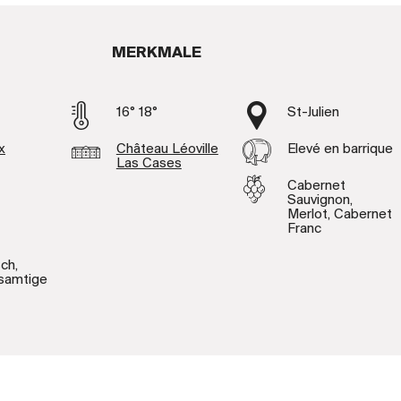
MERKMALE
16° 18°
St-Julien
x
Château Léoville
Elevé en barrique
Las Cases
Cabernet
Sauvignon,
Merlot, Cabernet
Franc
ch,
 samtige