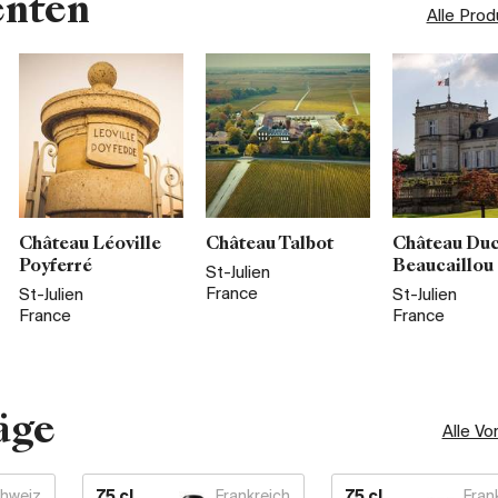
enten
Alle Pro
Château Léoville
Château Talbot
Château Duc
Poyferré
Beaucaillou
St-Julien
France
St-Julien
St-Julien
France
France
äge
Alle Vo
hweiz
75 cl
Frankreich
75 cl
Fran