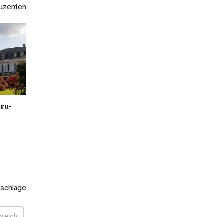
duzenten
ru-
rschläge
kreich