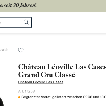
ie
seit 30 Jahren
!
ter
Suchen
kreich
Château Léoville Las Cases
Grand Cru Classé
Château Léoville Las Cases
Art.
17258
Begrenzter Vorrat, geliefert zwischen
09.08
und
13.