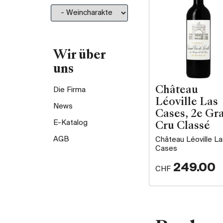
Wir über
uns
Château
Die Firma
Léoville Las
News
Cases, 2e Gr
E-Katalog
Cru Classé
AGB
Château Léoville La
Cases
249.00
CHF