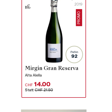
2019
PROMO
Peñin
92
Mirgin Gran Reserva
assé) on
Alta Alella
14.00
CHF
Statt
CHF 21.50