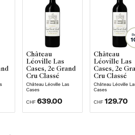
B
1
Château
Château
Léoville Las
Léoville Las
and
Cases, 2e Grand
Cases, 2e Gr
Cru Classé
Cru Classé
s
Château Léoville Las
Château Léoville La
Cases
Cases
639.00
129.70
CHF
CHF