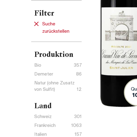
Filter
Suche
zurückstellen
Produktion
Bio
357
Demeter
86
Natur (ohne Zusatz
Qu
von Sulfit)
12
1
Land
Schweiz
301
Frankreich
1063
Italien
157