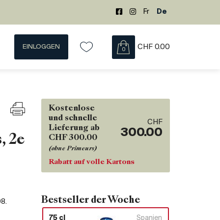
Fr
De
EINLOGGEN
CHF
0.00
0
Kostenlose
und schnelle
CHF
Lieferung ab
300.00
, 2e
CHF 300.00
(ohne Primeurs)
Rabatt auf volle Kartons
Bestseller der Woche
08
.
75 cl
Spanien