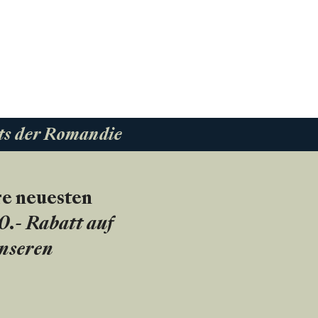
ts der Romandie
re neuesten
20.- Rabatt auf
unseren