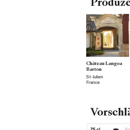
Produz
Château Langoa
Barton
St-Julien
France
Vorschl
75 cl
Sc