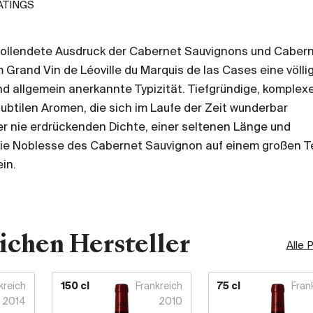
ATINGS
vollendete Ausdruck der Cabernet Sauvignons und Caber
 Grand Vin de Léoville du Marquis de las Cases eine völli
nd allgemein anerkannte Typizität. Tiefgründige, komplexe
ubtilen Aromen, die sich im Laufe der Zeit wunderbar
ner nie erdrückenden Dichte, einer seltenen Länge und
e Noblesse des Cabernet Sauvignon auf einem großen Ter
ein.
ichen Hersteller
Alle 
kreich
150 cl
Frankreich
75 cl
Fran
2014
2010