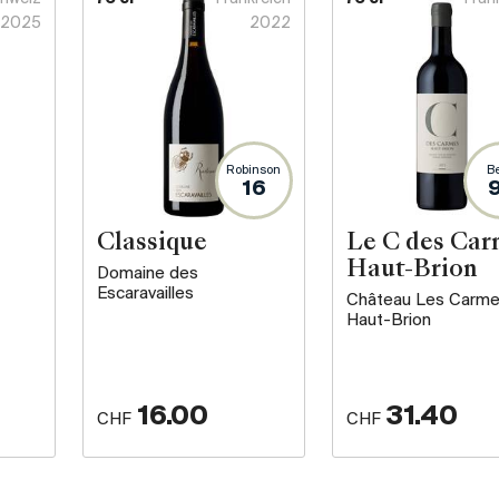
2025
2022
Robinson
B
16
Classique
Le C des Car
Haut-Brion
Domaine des
Escaravailles
Château Les Carm
Haut-Brion
16.00
31.40
CHF
CHF