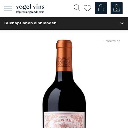
0
Navigation
zeigen
Suchoptionen einblenden
Fr
De
Unsere Weine
Frankreich
Champagner
Weissweine
Roséweine
Rotweine
Schaumweine
Spirituosen
Diverse
Unsere Weine nach Ländern
Schweiz