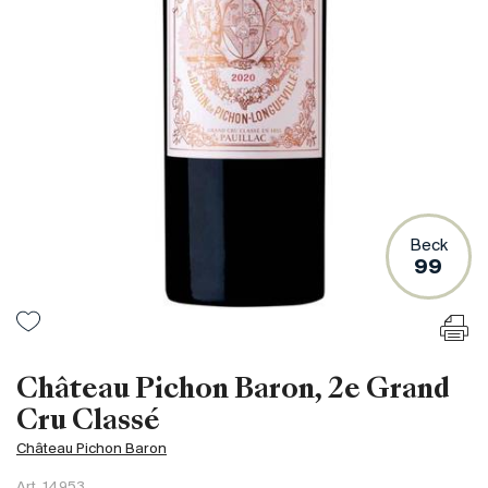
Frankreich
Italien
Spanien
Südafrika
Deutschand
Argentinien
Australien
Österreich
Beck
99
Brasilien
Chili
USA
Ungarn
Château Pichon Baron, 2e Grand
Libanon
Cru Classé
Neuseeland
Château Pichon Baron
Portugal
Art.
14953