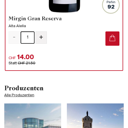
Peñin
92
Mirgin Gran Reserva
Alta Alella
-
+
14.00
CHF
Statt
CHF 21.50
Produzenten
Alle Produzenten