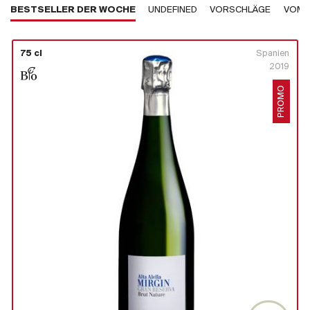
BESTSELLER DER WOCHE
UNDEFINED
VORSCHLÄGE
VOM 
75 cl
Spanien
2019
PROMO