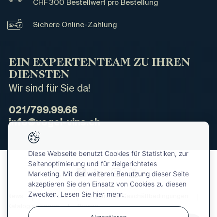
CHF 300 Bestellwert pro Bestellung
Sichere Online-Zahlung
EIN EXPERTENTEAM ZU IHREN
DIENSTEN
Wir sind für Sie da!
021/799.99.66
info@vogel-vins.ch
Diese Webseite benutzt Cookies für Statistiken, zur
Seitenoptimierung und für zielgerichtetes
Marketing. Mit der weiteren Benutzung dieser Seite
akzeptieren Sie den Einsatz von Cookies zu diesen
Zwecken. Lesen Sie hier mehr.
News
Über uns
Allgemeine Geschäftbedingungen
Katalog anfragen
Presse