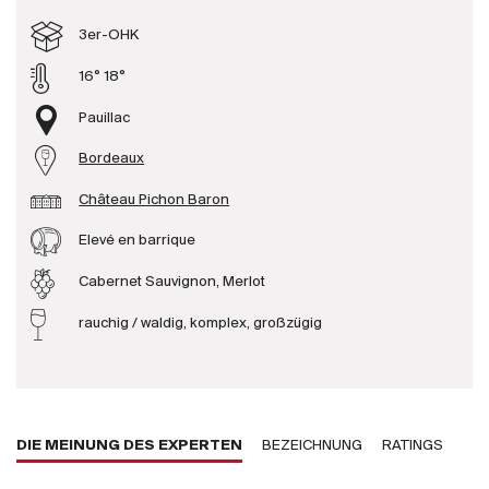
Produzenten
3er-OHK
16° 18°
Wir über uns
Pauillac
Die Firma
{{Si
Bordeaux
News
Château Pichon Baron
E-Katalog
AGB
Elevé en barrique
Cabernet Sauvignon, Merlot
rauchig / waldig, komplex, großzügig
DIE MEINUNG DES EXPERTEN
BEZEICHNUNG
RATINGS