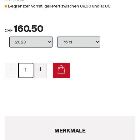
Großbritannien
Begrenzter Vorrat, geliefert zwischen
09.08
und
13.08
.
Subskriptionsweine
160.50
2025
CHF
Promotionen
Degustationspakete
-
+
Checkout
Bio-Weine
Demeter-Weine
Natur-Weine
MERKMALE
Neuheiten