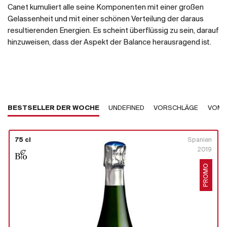
Canet kumuliert alle seine Komponenten mit einer großen
Gelassenheit und mit einer schönen Verteilung der daraus
resultierenden Energien. Es scheint überflüssig zu sein, darauf
hinzuweisen, dass der Aspekt der Balance herausragend ist.
BESTSELLER DER WOCHE
UNDEFINED
VORSCHLÄGE
VOM 
75 cl
Spanien
2019
PROMO