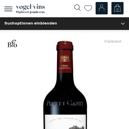
0
Navigation
zeigen
Suchoptionen einblenden
Fr
De
Unsere Weine
Frankreich
Champagner
Weissweine
Roséweine
Rotweine
Schaumweine
Spirituosen
Diverse
Unsere Weine nach Ländern
Schweiz