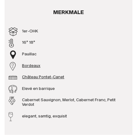
Produzenten
MERKMALE
Wir über uns
1er-OHK
Die Firma
16° 18°
{{Si
News
Pauillac
E-Katalog
Bordeaux
AGB
Château Pontet-Canet
Elevé en barrique
Cabernet Sauvignon, Merlot, Cabernet Franc, Petit
Verdot
elegant, samtig, exquisit