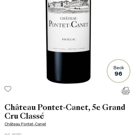
Frankreich
Italien
Spanien
Südafrika
Deutschand
Argentinien
Australien
Österreich
Beck
96
Brasilien
Chili
USA
Ungarn
Château Pontet-Canet, 5e Grand
Libanon
Cru Classé
Neuseeland
Château Pontet-Canet
Portugal
Art.
16191