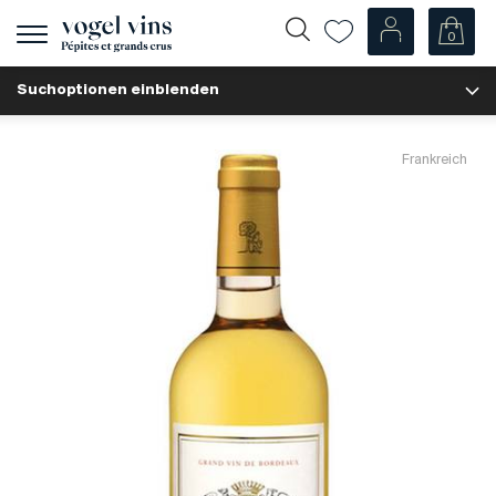
0
Navigation
zeigen
Suchoptionen einblenden
Fr
De
Unsere Weine
Frankreich
Champagner
Weissweine
Roséweine
Rotweine
Schaumweine
Spirituosen
Diverse
Unsere Weine nach Ländern
Schweiz