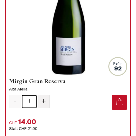
Peñin
92
Mirgin Gran Reserva
Alta Alella
-
+
14.00
CHF
Statt
CHF 21.50