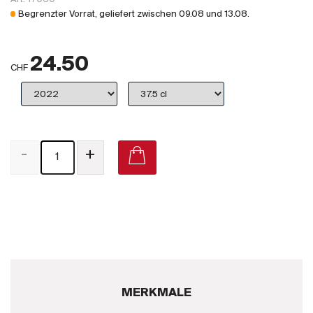
Großbritannien
Begrenzter Vorrat, geliefert zwischen
09.08
und
13.08
.
Subskriptionsweine
24.50
2025
CHF
Promotionen
Degustationspakete
-
+
Checkout
Bio-Weine
Demeter-Weine
Natur-Weine
MERKMALE
Neuheiten