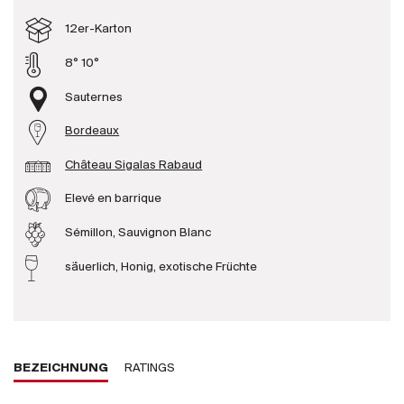
Produzenten
12er-Karton
8° 10°
Wir über uns
Sauternes
Die Firma
{{Si
Bordeaux
News
Château Sigalas Rabaud
E-Katalog
AGB
Elevé en barrique
Sémillon, Sauvignon Blanc
säuerlich, Honig, exotische Früchte
BEZEICHNUNG
RATINGS