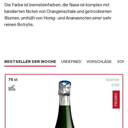
Die Farbe ist bernsteinfarben, die Nase ist komplex mit
kandierten Noten von Orangenschale und getrockneten
Blumen, umhüllt von Honig- und Ananasnoten einer sehr
reinen Botrytis.
BESTSELLER DER WOCHE
UNDEFINED
VORSCHLÄGE
VOM 
75 cl
Spanien
2019
PROMO