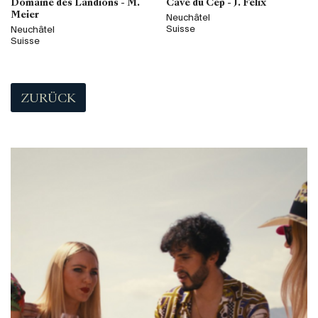
Domaine des Landions - M.
Cave du Cep - J. Félix
Meier
Neuchâtel
Suisse
Neuchâtel
Suisse
ZURÜCK