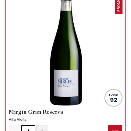
PROMO
Peñin
92
Mirgin Gran Reserva
Alta Alella