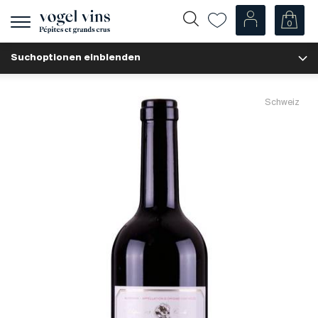
0
Navigation
zeigen
Suchoptionen einblenden
Fr
De
Unsere Weine
Schweiz
Champagner
Weissweine
Roséweine
Rotweine
Schaumweine
Spirituosen
Diverse
Unsere Weine nach Ländern
Schweiz