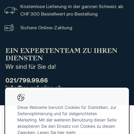
Kostenlose Lieferung in der ganzen Schweiz ab
CHF 300 Bestellwert pro Bestellung
Sichere Online-Zahlung
EIN EXPERTENTEAM ZU IHREN
DIENSTEN
Wir sind für Sie da!
021/799.99.66
info@vogel-vins.ch
Diese Webseite benutzt Cookies für Statistiken, zur
Seitenoptimierung und für zielgerichtetes
Marketing. Mit der weiteren Benutzung dieser Seite
akzeptieren Sie den Einsatz von Cookies zu diesen
Zwecken. Lesen Sie hier mehr.
News
Über uns
Allgemeine Geschäftbedingungen