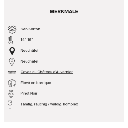
Produzenten
MERKMALE
Wir über uns
6er-Karton
Die Firma
14° 16°
{{Si
News
Neuchâtel
E-Katalog
Neuchâtel
AGB
Caves du Château d'Auvernier
Elevé en barrique
Pinot Noir
samtig, rauchig / waldig, komplex