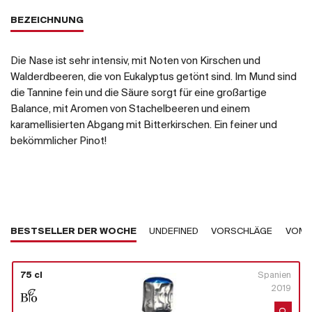
BEZEICHNUNG
Die Nase ist sehr intensiv, mit Noten von Kirschen und
Walderdbeeren, die von Eukalyptus getönt sind. Im Mund sind
die Tannine fein und die Säure sorgt für eine großartige
Balance, mit Aromen von Stachelbeeren und einem
karamellisierten Abgang mit Bitterkirschen. Ein feiner und
bekömmlicher Pinot!
BESTSELLER DER WOCHE
UNDEFINED
VORSCHLÄGE
VOM 
75 cl
Spanien
2019