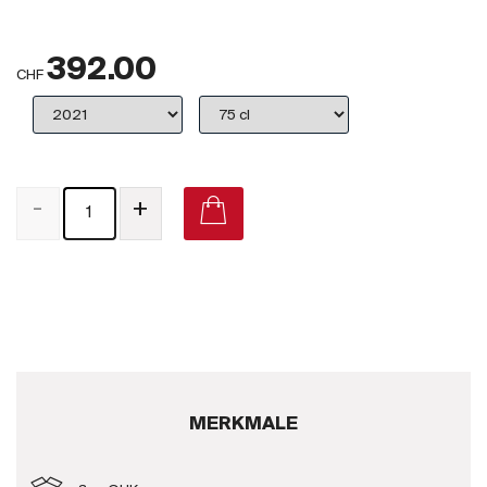
Großbritannien
392.00
Subskriptionsweine
CHF
2025
Promotionen
-
+
Degustationspakete
Checkout
Bio-Weine
Demeter-Weine
Natur-Weine
MERKMALE
Neuheiten