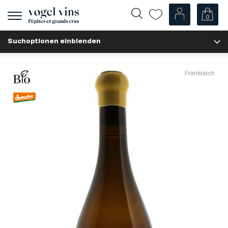
0
Navigation
zeigen
Suchoptionen einblenden
Fr
De
Unsere Weine
Frankreich
Champagner
Weissweine
Roséweine
Rotweine
Schaumweine
Spirituosen
Diverse
Unsere Weine nach Ländern
Schweiz