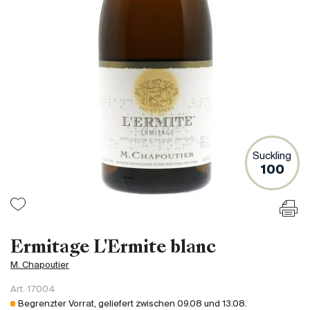
Frankreich
Italien
Spanien
Südafrika
Deutschand
Argentinien
Australien
Österreich
Suckling
100
Brasilien
Chili
USA
Ungarn
Ermitage L'Ermite blanc
Libanon
M. Chapoutier
Neuseeland
Art.
17004
Portugal
Begrenzter Vorrat, geliefert zwischen
09.08
und
13.08
.