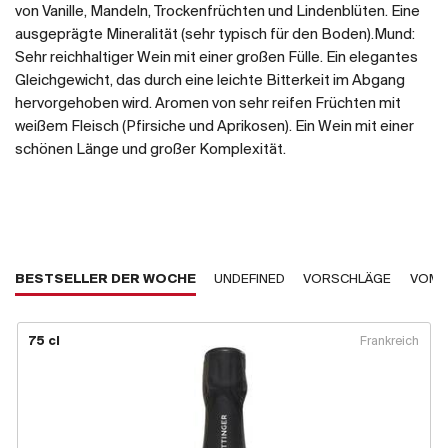
von Vanille, Mandeln, Trockenfrüchten und Lindenblüten. Eine
ausgeprägte Mineralität (sehr typisch für den Boden).Mund:
Sehr reichhaltiger Wein mit einer großen Fülle. Ein elegantes
Gleichgewicht, das durch eine leichte Bitterkeit im Abgang
hervorgehoben wird. Aromen von sehr reifen Früchten mit
weißem Fleisch (Pfirsiche und Aprikosen). Ein Wein mit einer
schönen Länge und großer Komplexität.
BESTSELLER DER WOCHE
UNDEFINED
VORSCHLÄGE
VOM 
75 cl
Frankreich