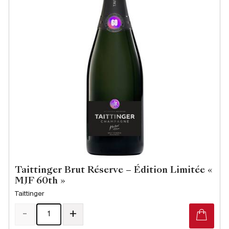
Taittinger Brut Réserve – Édition Limitée «
MJF 60th »
Taittinger
-
+