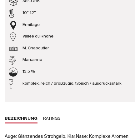
3er-OHK
Produzenten
10° 12°
Ermitage
Wir über uns
Vallée du Rhône
Die Firma
{{Si
M. Chapoutier
News
E-Katalog
Marsanne
AGB
13,5 %
komplex, reich / großzügig, typisch / ausdrucksstark
BEZEICHNUNG
RATINGS
Auge: Glänzendes Strohgelb. Klar.Nase: Komplexe Aromen