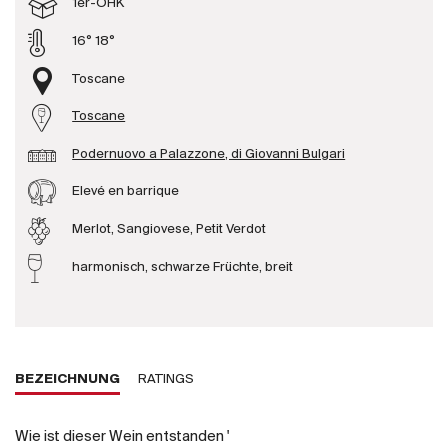
1er-OHK
Produzenten
16° 18°
Toscane
Wir über uns
Toscane
Die Firma
{{Si
Podernuovo a Palazzone, di Giovanni Bulgari
News
E-Katalog
Elevé en barrique
AGB
Merlot, Sangiovese, Petit Verdot
harmonisch, schwarze Früchte, breit
BEZEICHNUNG
RATINGS
Wie ist dieser Wein entstanden '