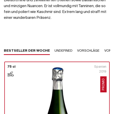
Bleistiftmine und zerkleinerten Steinen sowie balsamischen
und minzigen Nuancen. Er ist vollmundig mit Tanninen, die so
fein und poliert wie Kaschmir sind. Extrem lang und straff mit
einer wunderbaren Präsenz.
BESTSELLER DER WOCHE
UNDEFINED
VORSCHLÄGE
VOM 
75 cl
Spanien
2019
PROMO