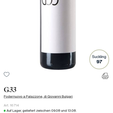
Frankreich
Italien
Spanien
Südafrika
Deutschand
Argentinien
Australien
Österreich
Suckling
97
Brasilien
Chili
USA
Ungarn
G33
Libanon
Podernuovo a Palazzone, di Giovanni Bulgari
Neuseeland
Art.
16714
Portugal
Auf Lager, geliefert zwischen
09.08
und
13.08
.