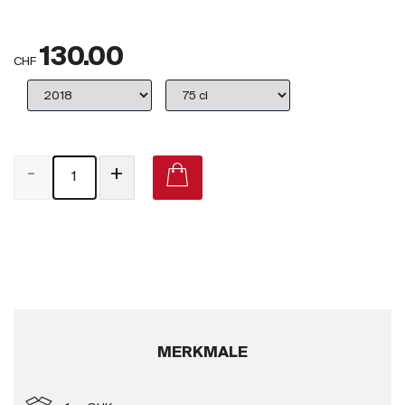
Großbritannien
130.00
Subskriptionsweine
CHF
2025
Promotionen
-
+
Degustationspakete
Checkout
Bio-Weine
Demeter-Weine
Natur-Weine
MERKMALE
Neuheiten