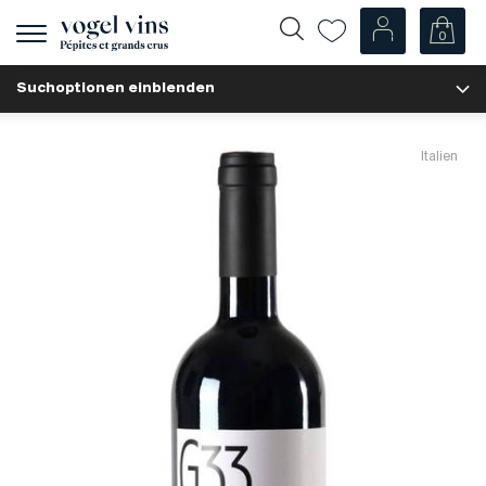
0
Navigation
zeigen
Suchoptionen einblenden
Fr
De
Unsere Weine
Italien
Champagner
Weissweine
Roséweine
Rotweine
Schaumweine
Spirituosen
Diverse
Unsere Weine nach Ländern
Schweiz