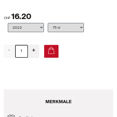
Großbritannien
16.20
Subskriptionsweine
CHF
2025
Promotionen
-
+
Degustationspakete
Checkout
Bio-Weine
Demeter-Weine
Natur-Weine
MERKMALE
Neuheiten