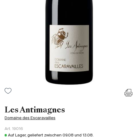
Frankreich
Italien
Spanien
Südafrika
Deutschand
Argentinien
Australien
Österreich
Brasilien
Chili
USA
Ungarn
Les Antimagnes
Libanon
Domaine des Escaravailles
Neuseeland
Art.
19016
Portugal
Auf Lager, geliefert zwischen
09.08
und
13.08
.