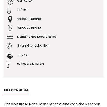
6er-Karton
Produzenten
14° 16°
Vallée du Rhône
Wir über uns
Vallée du Rhône
Die Firma
{{Si
Domaine des Escaravailles
News
E-Katalog
Syrah, Grenache Noir
AGB
14,5 %
süffig, breit, würzig
BEZEICHNUNG
Eine violettrote Robe. Man entdeckt eine köstliche Nase von