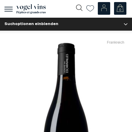
0
Navigation
zeigen
Suchoptionen einblenden
Fr
De
Unsere Weine
Frankreich
Champagner
Weissweine
Roséweine
Rotweine
Schaumweine
Spirituosen
Diverse
Unsere Weine nach Ländern
Schweiz