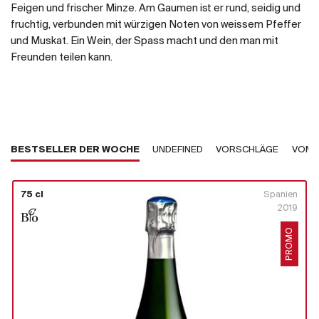
Feigen und frischer Minze. Am Gaumen ist er rund, seidig und
fruchtig, verbunden mit würzigen Noten von weissem Pfeffer
und Muskat. Ein Wein, der Spass macht und den man mit
Freunden teilen kann.
BESTSELLER DER WOCHE
UNDEFINED
VORSCHLÄGE
VOM 
75 cl
Spanien
2019
PROMO