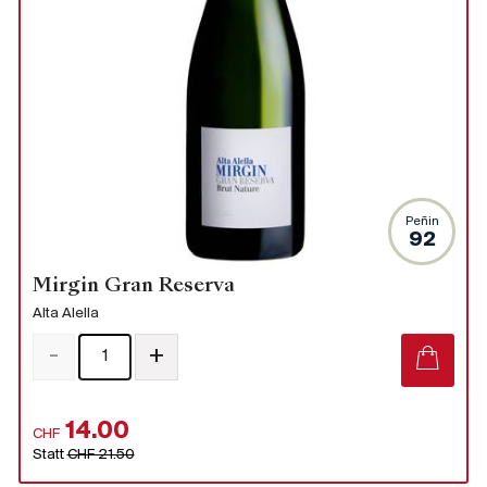
Peñin
92
Mirgin Gran Reserva
Alta Alella
-
+
14.00
CHF
Statt
CHF 21.50