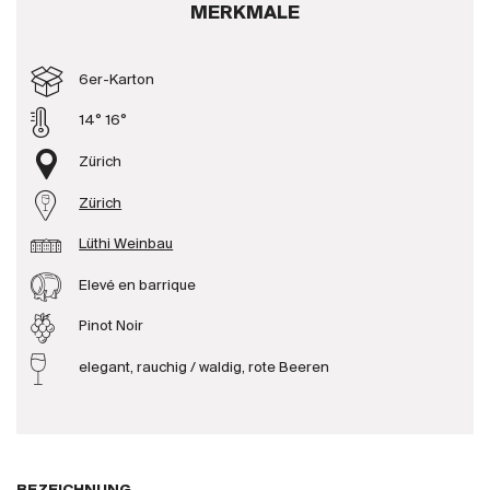
MERKMALE
Produzenten
6er-Karton
Wir über uns
14° 16°
Die Firma
{{Si
Zürich
News
Zürich
E-Katalog
AGB
Lüthi Weinbau
Elevé en barrique
Pinot Noir
elegant, rauchig / waldig, rote Beeren