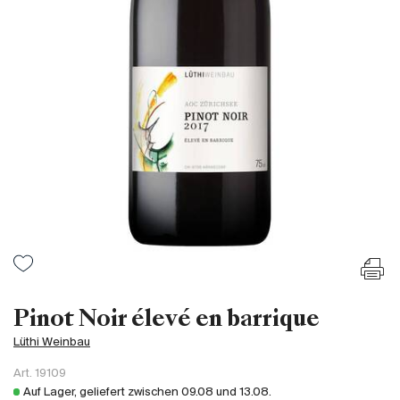
Frankreich
Italien
Spanien
Südafrika
Deutschand
Argentinien
Australien
Österreich
Brasilien
Chili
USA
Ungarn
Pinot Noir élevé en barrique
Libanon
Lüthi Weinbau
Neuseeland
Art.
19109
Portugal
Auf Lager, geliefert zwischen
09.08
und
13.08
.