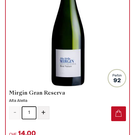
Peñin
92
Mirgin Gran Reserva
Alta Alella
-
+
14.00
CHF