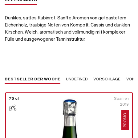
BEZEICHNUNG
Dunkles, sattes Rubinrot. Sanfte Aromen von getoastetem
Eichenholz, traubige Noten von Kompott, Cassis und dunklen
Kirschen. Weich, aromatisch und vollmundig mit komplexer
Fülle und ausgewogener Tanninstruktur.
BESTSELLER DER WOCHE
UNDEFINED
VORSCHLÄGE
VOM 
75 cl
Spanien
2019
PROMO