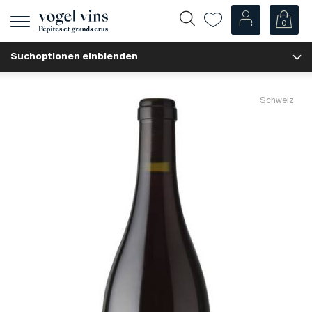
0
Navigation
zeigen
Suchoptionen einblenden
Fr
De
Unsere Weine
Schweiz
Champagner
Weissweine
Roséweine
Rotweine
Schaumweine
Spirituosen
Diverse
Unsere Weine nach Ländern
Schweiz