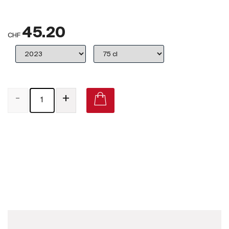
Großbritannien
45.20
Subskriptionsweine
CHF
2025
Promotionen
-
+
Degustationspakete
Checkout
Räuschling vom Rheinfall 2016 on Vivino
Bio-Weine
Demeter-Weine
Natur-Weine
Neuheiten