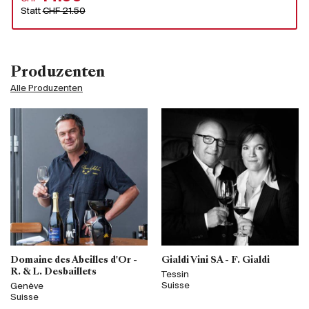
Statt
CHF 21.50
Produzenten
Alle Produzenten
Domaine des Abeilles d'Or -
Gialdi Vini SA - F. Gialdi
R. & L. Desbaillets
Tessin
Suisse
Genève
Suisse