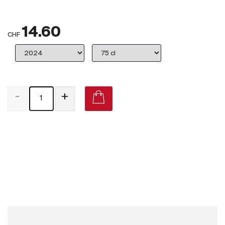
Großbritannien
14.60
Subskriptionsweine
CHF
2025
Promotionen
-
+
Degustationspakete
Checkout
Luccarelli Negroamaro 2018 on Vivino
Bio-Weine
Demeter-Weine
Natur-Weine
Neuheiten