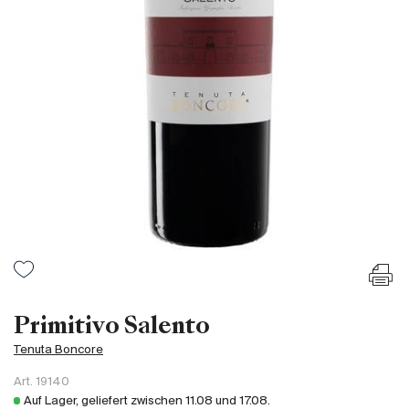
Frankreich
Italien
Spanien
Südafrika
Deutschand
Argentinien
Australien
Österreich
Brasilien
Chili
USA
Ungarn
Primitivo Salento
Libanon
Tenuta Boncore
Neuseeland
Art.
19140
Portugal
Auf Lager, geliefert zwischen
11.08
und
17.08
.