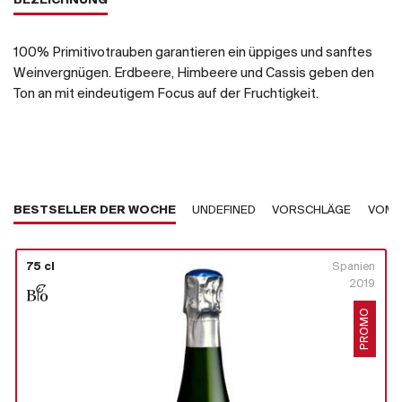
BEZEICHNUNG
100% Primitivotrauben garantieren ein üppiges und sanftes
Weinvergnügen. Erdbeere, Himbeere und Cassis geben den
Ton an mit eindeutigem Focus auf der Fruchtigkeit.
BESTSELLER DER WOCHE
UNDEFINED
VORSCHLÄGE
VOM 
75 cl
Spanien
2019
PROMO