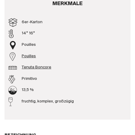
MERKMALE
Produzenten
6er-Karton
Wir über uns
14° 16°
Die Firma
{{Si
Pouilles
News
Pouilles
E-Katalog
AGB
Tenuta Boncore
Primitivo
13,5 %
fruchtig, komplex, großzügig