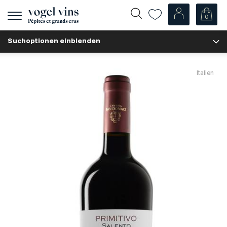
0
Navigation
zeigen
Suchoptionen einblenden
Fr
De
Unsere Weine
Italien
Champagner
Weissweine
Roséweine
Rotweine
Schaumweine
Spirituosen
Diverse
Unsere Weine nach Ländern
Schweiz