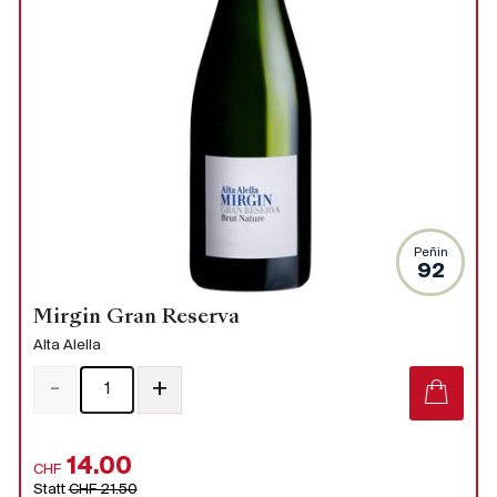
Peñin
92
Mirgin Gran Reserva
Alta Alella
-
+
14.00
CHF
Statt
CHF 21.50