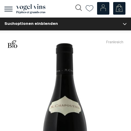
0
Navigation
zeigen
Suchoptionen einblenden
Fr
De
Unsere Weine
Frankreich
Champagner
Weissweine
Roséweine
Rotweine
Schaumweine
Spirituosen
Diverse
Unsere Weine nach Ländern
Schweiz