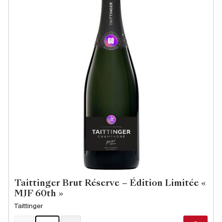
Taittinger Brut Réserve – Édition Limitée «
MJF 60th »
Taittinger