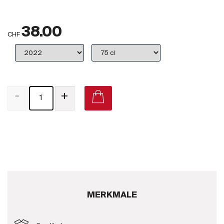
Großbritannien
38.00
Subskriptionsweine
CHF
2025
Promotionen
-
+
Degustationspakete
Checkout
Bio-Weine
Demeter-Weine
Natur-Weine
MERKMALE
Neuheiten