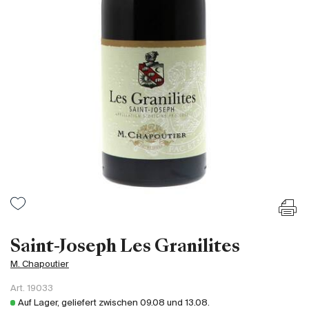
Frankreich
Italien
Spanien
Südafrika
Deutschand
Argentinien
Australien
Österreich
Brasilien
Chili
USA
Ungarn
Saint-Joseph Les Granilites
Libanon
M. Chapoutier
Neuseeland
Art.
19033
Portugal
Auf Lager, geliefert zwischen
09.08
und
13.08
.