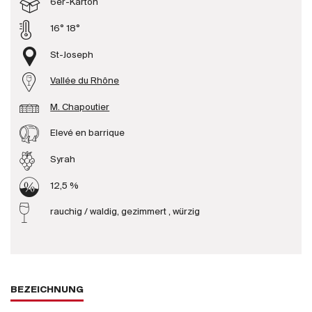
6er-Karton
Produzenten
16° 18°
St-Joseph
Wir über uns
Vallée du Rhône
Die Firma
{{Si
M. Chapoutier
News
E-Katalog
Elevé en barrique
AGB
Syrah
12,5 %
rauchig / waldig, gezimmert , würzig
BEZEICHNUNG