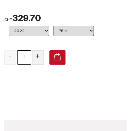
Großbritannien
329.70
Subskriptionsweine
CHF
2025
Promotionen
-
+
Degustationspakete
Checkout
Antinori Tenuta Tignanello 'Solaia' 2017 on Vivino
Bio-Weine
Demeter-Weine
Natur-Weine
Neuheiten