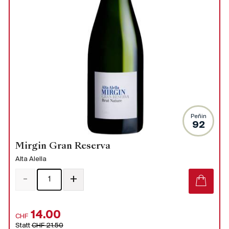
Peñin
92
Mirgin Gran Reserva
Alta Alella
-
+
14.00
CHF
Statt
CHF 21.50