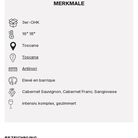
MERKMALE
Produzenten
3er-OHK
Wir über uns
16° 18°
Die Firma
{{Si
Toscane
News
Toscane
E-Katalog
AGB
Antinori
Elevé en barrique
Cabernet Sauvignon, Cabernet Franc, Sangiovese
intensiv, komplex, gezimmert