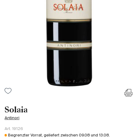
Frankreich
Italien
Spanien
Südafrika
Deutschand
Argentinien
Australien
Österreich
Brasilien
Chili
USA
Ungarn
Solaia
Libanon
Antinori
Neuseeland
Art.
19126
Portugal
Begrenzter Vorrat, geliefert zwischen
09.08
und
13.08
.