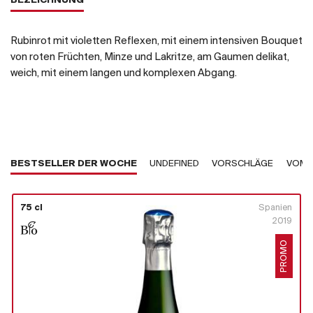
BEZEICHNUNG
Rubinrot mit violetten Reflexen, mit einem intensiven Bouquet
von roten Früchten, Minze und Lakritze, am Gaumen delikat,
weich, mit einem langen und komplexen Abgang.
BESTSELLER DER WOCHE
UNDEFINED
VORSCHLÄGE
VOM 
75 cl
Spanien
2019
PROMO