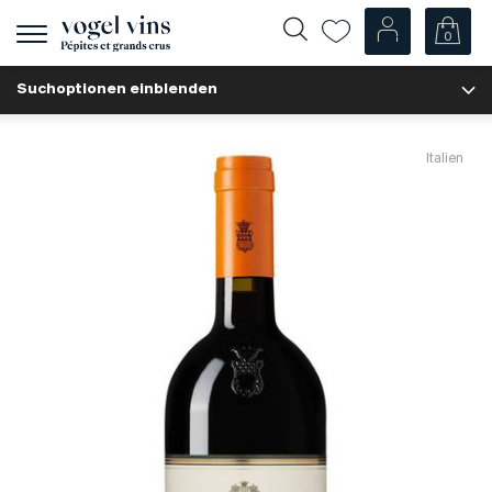
0
Navigation
zeigen
Suchoptionen einblenden
Fr
De
Unsere Weine
Italien
Champagner
Weissweine
Roséweine
Rotweine
Schaumweine
Spirituosen
Diverse
Unsere Weine nach Ländern
Schweiz