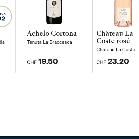
eck
92
Achelo Cortona
Château La
Coste rosé
dia
Tenuta La Braccesca
Château La Coste
19.50
23.20
CHF
CHF