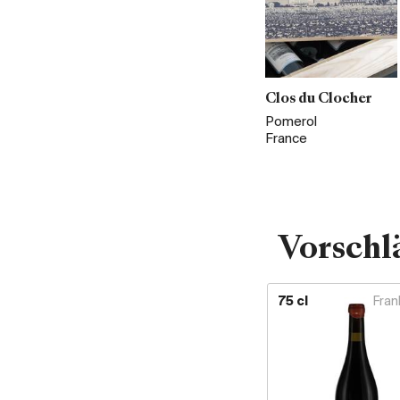
Clos du Clocher
Pomerol
France
Vorschl
75 cl
Fran