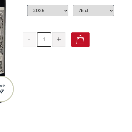
-
+
Château Gazin Pomerol on Vivino
eck
97