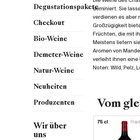
Die Weine des Chât
Degustationspakete
dominiert. Sie las
verdienen es aber m
Checkout
Großzügigkeit biet
Früchten, die mit i
Bio-Weine
Meistens liefern s
Aromen von Mandeln
Demeter-Weine
verleiht ihnen ein
Noten: Wild, Pelz, L
Natur-Weine
Neuheiten
Vom gle
Produzenten
75 cl
Fran
Wir über
uns