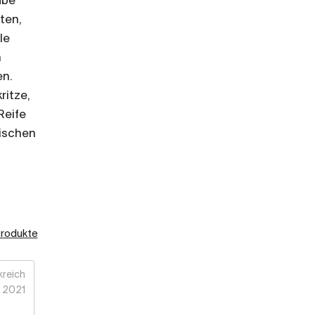
ube
ten,
le
n
en.
ritze,
Reife
lischen
Produkte
kreich
2021