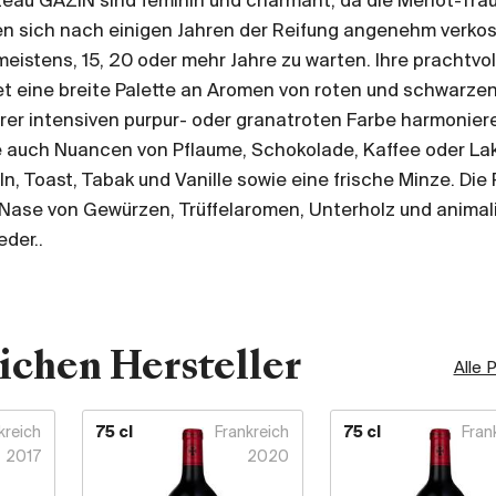
eau GAZIN sind feminin und charmant, da die Merlot-Tra
sen sich nach einigen Jahren der Reifung angenehm verkos
eistens, 15, 20 oder mehr Jahre zu warten. Ihre prachtvol
et eine breite Palette an Aromen von roten und schwarze
hrer intensiven purpur- oder granatroten Farbe harmonier
ie auch Nuancen von Pflaume, Schokolade, Kaffee oder Lak
, Toast, Tabak und Vanille sowie eine frische Minze. Die 
e Nase von Gewürzen, Trüffelaromen, Unterholz und anima
eder..
ichen Hersteller
Alle 
kreich
75 cl
Frankreich
75 cl
Fran
2017
2020