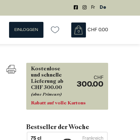
Fr
De
EINLOGGEN
CHF
0.00
0
Kostenlose
und schnelle
CHF
Lieferung ab
300.00
CHF 300.00
(ohne Primeurs)
Rabatt auf volle Kartons
Bestseller der Woche
75 cl
Frankreich