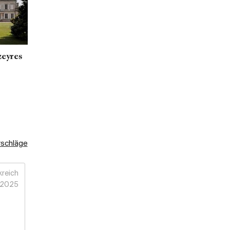
zeyres
rschläge
kreich
2025