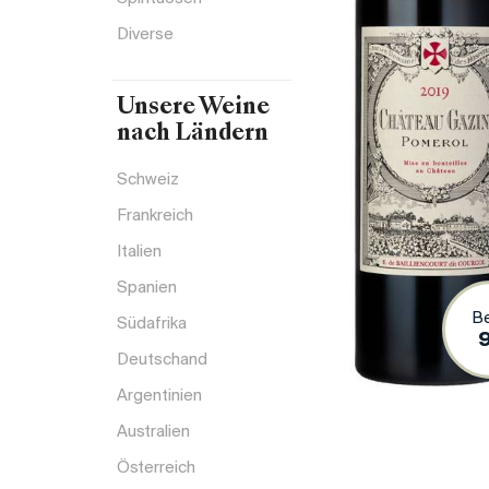
Diverse
Unsere Weine
nach Ländern
Schweiz
Frankreich
Italien
Spanien
B
Südafrika
Deutschand
Argentinien
Australien
Österreich