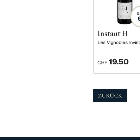
B
Instant H
Les Vignobles Invin
19.50
CHF
ZURÜCK