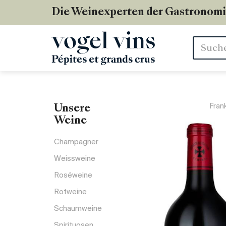
Die Weinexperten der Gastronom
Stichwör
Fran
Unsere
Weine
Champagner
Weissweine
Roséweine
Rotweine
Schaumweine
Spirituosen