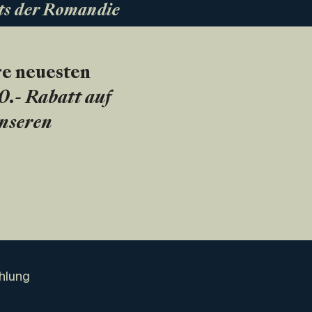
ts der Romandie
re neuesten
20.- Rabatt auf
unseren
hlung