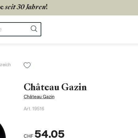
ie
seit 30 Jahren
!
ter
Suchen
kreich
Château Gazin
Château Gazin
Art.
19516
54.05
CHF