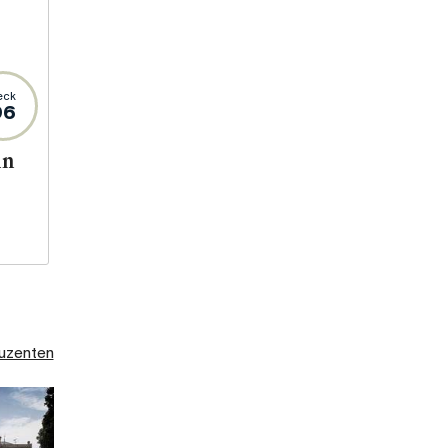
eck
96
in
duzenten