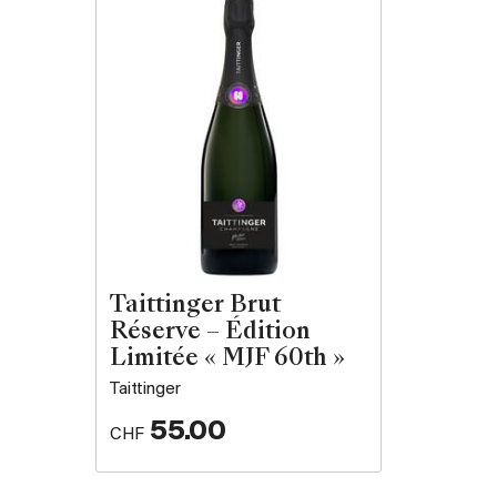
Taittinger Brut
Réserve – Édition
Limitée « MJF 60th »
Taittinger
55.00
CHF