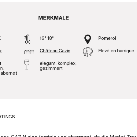
MERKMALE
K
16° 18°
Pomerol
x
Château Gazin
Elevé en barrique
t
elegant, komplex,
n,
gezimmert
Cabernet
ATINGS