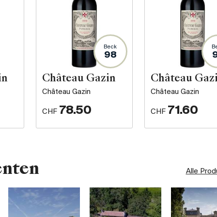
Beck
B
98
in
Château Gazin
Château Gaz
Château Gazin
Château Gazin
78.50
71.60
CHF
CHF
enten
Alle Pro