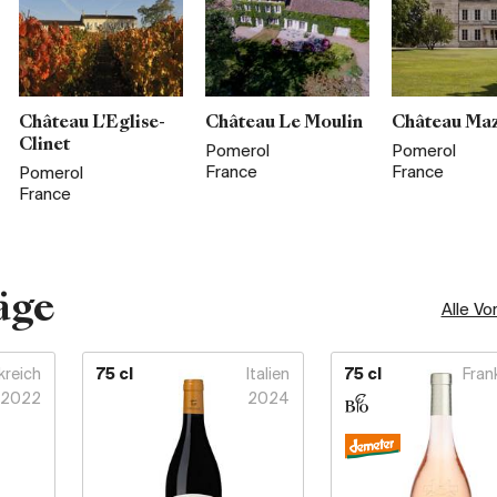
Château L'Eglise-
Château Le Moulin
Château Ma
Clinet
Pomerol
Pomerol
France
France
Pomerol
France
äge
Alle Vo
kreich
75 cl
Italien
75 cl
Fran
2022
2024