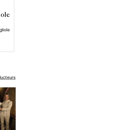
ole
liole
ducteurs