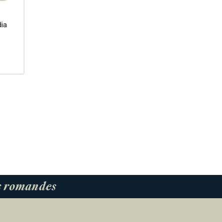
ia
es romandes