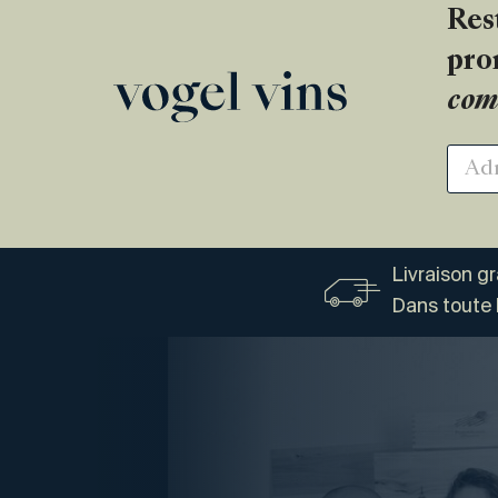
Res
pro
com
Livraison g
Dans toute 