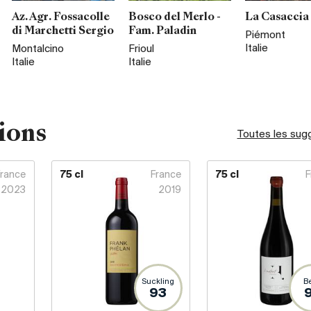
Az. Agr. Fossacolle
Bosco del Merlo -
La Casaccia
di Marchetti Sergio
Fam. Paladin
Piémont
Italie
Montalcino
Frioul
Italie
Italie
ions
Toutes les sug
France
75 cl
France
75 cl
F
2023
2019
Suckling
B
93