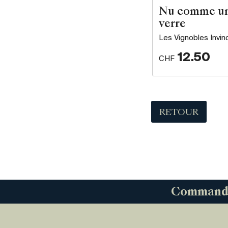
Nu comme u
verre
Les Vignobles Invin
12.50
CHF
RETOUR
Commandez