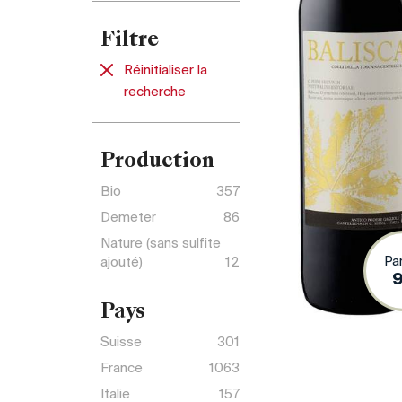
Filtre
Réinitialiser la
recherche
Production
Bio
357
Demeter
86
Nature (sans sulfite
Pa
ajouté)
12
Pays
Suisse
301
France
1063
Italie
157