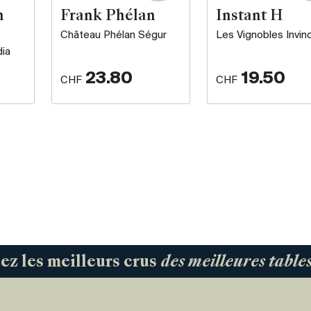
n
Frank Phélan
Instant H
Château Phélan Ségur
Les Vignobles Invind
dia
23.80
19.50
CHF
CHF
 les meilleurs crus
des meilleures tabl