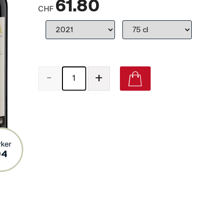
61.80
CHF
-
+
rker
94