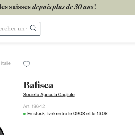
les suisses
depuis plus de 30 ans
!
Rechercher
Italie
Balisca
Società Agricola Gagliole
Art.
18642
En stock, livré entre le
09.08
et le
13.08