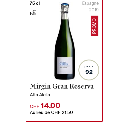
75 cl
Espagne
2019
PROMO
Peñin
92
Mirgin Gran Reserva
Alta Alella
14.00
CHF
Au lieu de
CHF 21.50