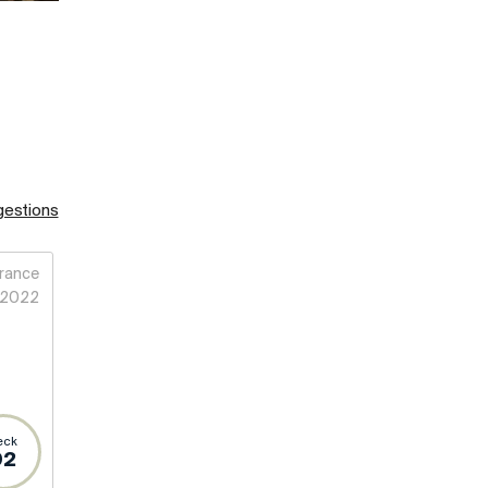
gestions
rance
2022
eck
92