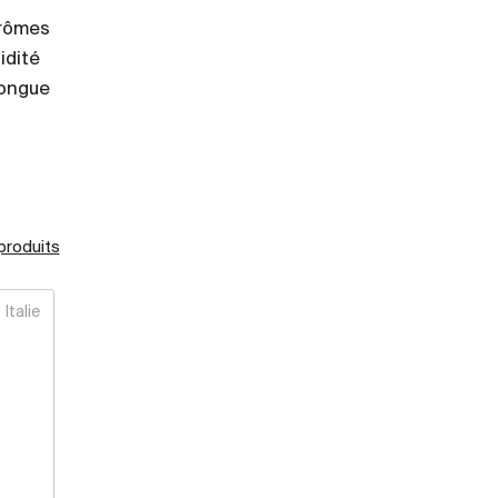
arômes
idité
longue
 produits
Italie