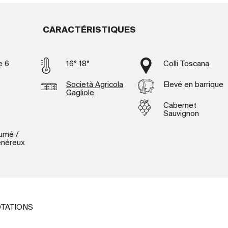
CARACTÉRISTIQUES
e 6
16° 18°
Colli Toscana
Società Agricola
Elevé en barrique
Gagliole
Cabernet
Sauvignon
fumé /
énéreux
TATIONS