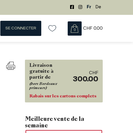
Fr
De
SE CONNECTER
CHF
0.00
0
Livraison
gratuite à
CHF
partir de
300.00
(hors Bordeaux
primeurs)
Rabais sur les cartons complets
Meilleure vente de la
semaine