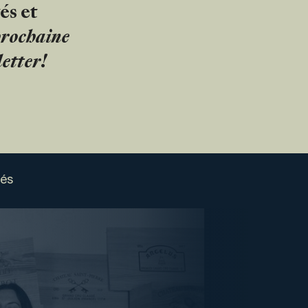
és et
 prochaine
etter!
sés