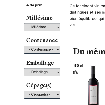
+ de prix
De 30.- à 35.-
101
Ce fascinant vin m
distingués et ses s
De 35.- à 50.-
197
Millésime
bien équilibrée, q
De 50.- à 75.-
211
vie.
De 75.- à 100.-
130
De 100.- à 150.-
150
De 150.- à 200.-
81
Contenance
Plus de 200.-
210
Du mêm
Emballage
150 cl
Cépage(s)