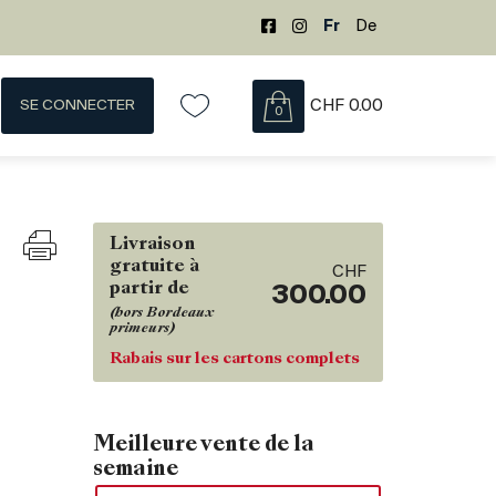
Fr
De
SE CONNECTER
CHF
0.00
0
Livraison
gratuite à
CHF
partir de
300.00
(hors Bordeaux
primeurs)
Rabais sur les cartons complets
Meilleure vente de la
semaine