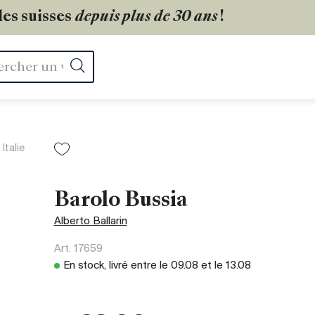
les suisses
depuis plus de 30 ans
!
Rechercher
Italie
Barolo Bussia
Alberto Ballarin
Art.
17659
En stock, livré entre le
09.08
et le
13.08