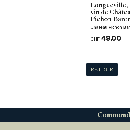
Longueville,
vin de Châte
Pichon Baro
Château Pichon Ba
49.00
CHF
RETOUR
Commandez