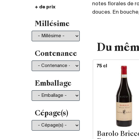
notes florales de 
+ de prix
De 30.- à 35.-
101
douces. En bouche, i
De 35.- à 50.-
196
Millésime
De 50.- à 75.-
211
De 75.- à 100.-
130
De 100.- à 150.-
150
Du mêm
De 150.- à 200.-
81
Contenance
Plus de 200.-
210
75 cl
Emballage
Cépage(s)
Barolo Bricc