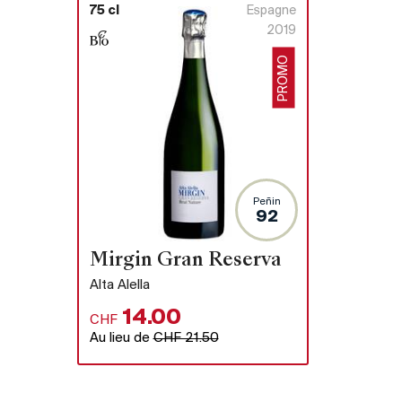
75 cl
Espagne
2019
PROMO
Peñin
92
Mirgin Gran Reserva
Alta Alella
14.00
CHF
Au lieu de
CHF 21.50