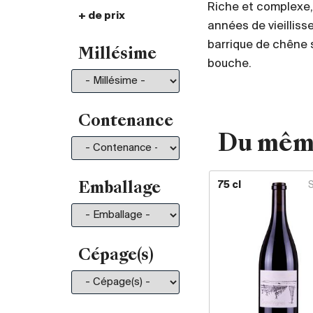
Riche et complexe, 
+ de prix
De 30.- à 35.-
101
années de vieilliss
De 35.- à 50.-
197
barrique de chêne s
Millésime
De 50.- à 75.-
211
bouche.
De 75.- à 100.-
130
De 100.- à 150.-
150
De 150.- à 200.-
81
Contenance
Du mêm
Plus de 200.-
210
75 cl
Emballage
Cépage(s)