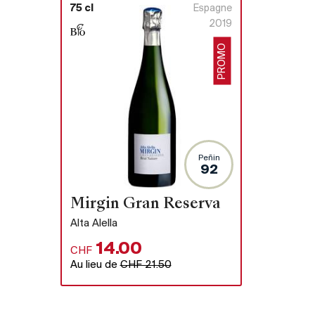
75 cl
Espagne
2019
PROMO
Peñin
92
Mirgin Gran Reserva
Alta Alella
14.00
CHF
Au lieu de
CHF 21.50