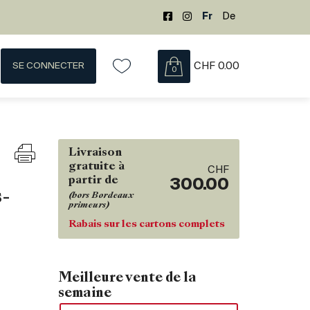
Fr
De
SE CONNECTER
CHF
0.00
0
Livraison
gratuite à
CHF
partir de
300.00
s-
(hors Bordeaux
primeurs)
Rabais sur les cartons complets
Meilleure vente de la
semaine