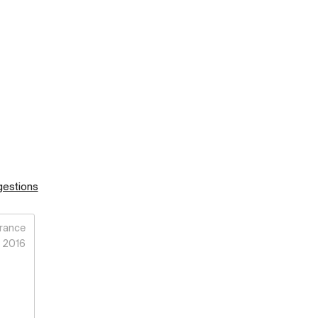
gestions
rance
2016