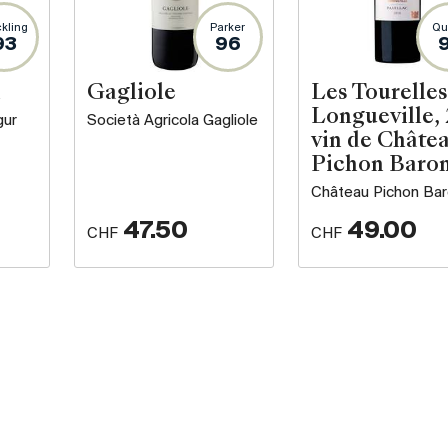
kling
Parker
Qu
93
96
n
Gagliole
Les Tourelles
Longueville, 
gur
Società Agricola Gagliole
vin de Châte
Pichon Baro
Château Pichon Ba
47.50
49.00
CHF
CHF