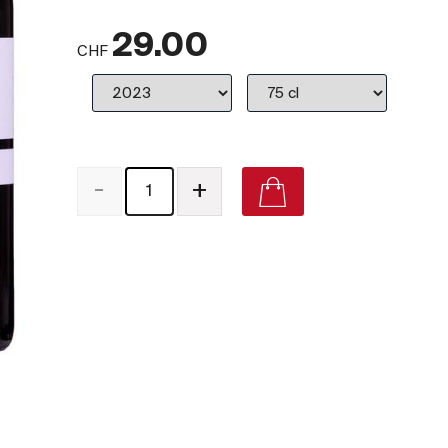
29.00
CHF
-
+