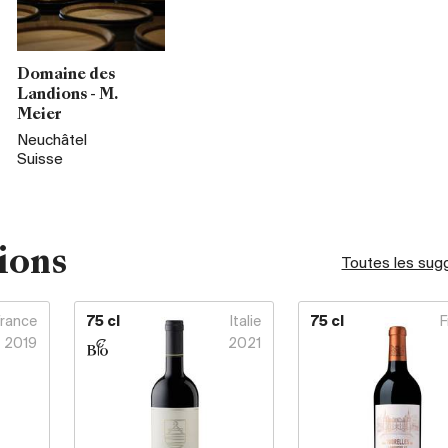
Domaine des
Landions - M.
Meier
Neuchâtel
Suisse
ions
Toutes les sug
France
75 cl
Italie
75 cl
F
2019
2021