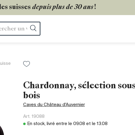
les suisses
depuis plus de 30 ans
!
Rechercher
uisse
Chardonnay, sélection sou
bois
Caves du Château d'Auvernier
Art.
19088
En stock, livré entre le
09.08
et le
13.08