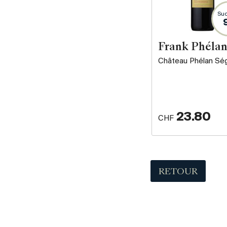
Suc
Frank Phéla
Château Phélan Sé
23.80
CHF
RETOUR