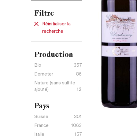
Filtre
Réinitialiser la
recherche
Production
Bio
357
Demeter
86
Nature (sans sulfite
ajouté)
12
Pays
Suisse
301
France
1063
Italie
157