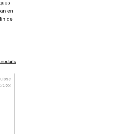
lques
 an en
fin de
 produits
uisse
2023