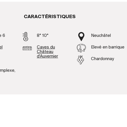
CARACTÉRISTIQUES
e 6
8° 10°
Neuchâtel
el
Caves du
Elevé en barrique
Château
d'Auvernier
Chardonnay
omplexe,