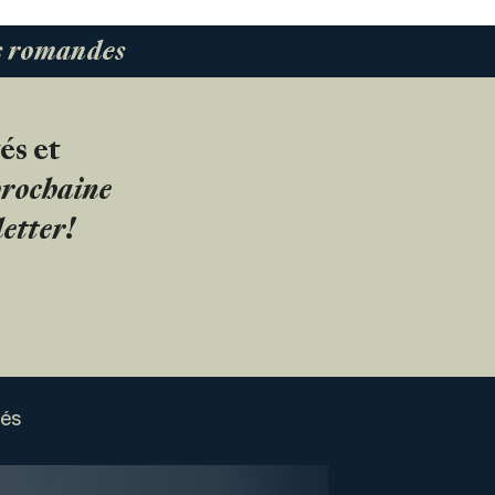
es romandes
és et
 prochaine
etter!
sés