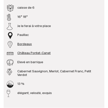
caisse de 6
Producteurs
16° 18°
Je le ferai à votre place
Aller à
Pauillac
L'entreprise
{{Si
Actualités
Bordeaux
E-Catalogue
Château Pontet-Canet
Conditions générales
Elevé en barrique
Cabernet Sauvignon, Merlot, Cabernet Franc, Petit
Verdot
13 %
élégant, velouté, exquis