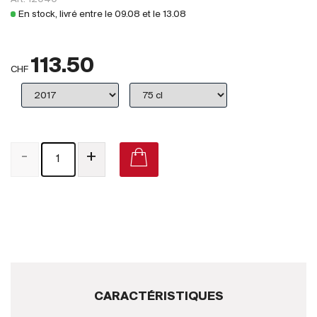
Royaume-Uni
En stock, livré entre le
09.08
et le
13.08
Primeurs
113.50
2025
CHF
Promotions
Coffrets
-
+
Checkout
Vins Bio
Vins Demeter
Vins Natures
Sans sulfite ajouté
CARACTÉRISTIQUES
Nouveautés