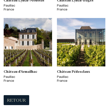
Château Lynch-Moussas
Château Lynch-Bages
Pauillac
Pauillac
France
France
Château d'Armailhac
Château Pédesclaux
Pauillac
Pauillac
France
France
RETOUR