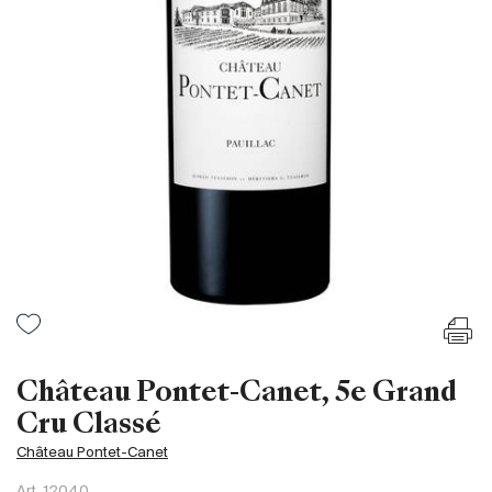
France
Italie
Espagne
Afrique du Sud
Allemagne
Argentine
Australie
Autriche
Brésil
Chili
États-Unis
Hongrie
Château Pontet-Canet, 5e Grand
Liban
Cru Classé
Nouvelle Zélande
Château Pontet-Canet
Portugal
Art.
12040