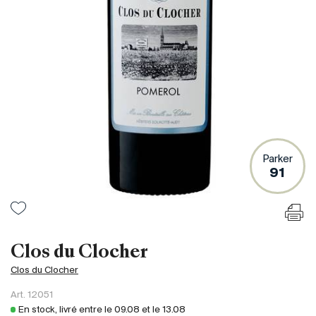
France
Italie
Espagne
Afrique du Sud
Allemagne
Argentine
Australie
Autriche
Parker
91
Brésil
Chili
États-Unis
Hongrie
Clos du Clocher
Liban
Clos du Clocher
Nouvelle Zélande
Art.
12051
Portugal
En stock, livré entre le
09.08
et le
13.08