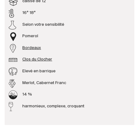
caisse de 12
16° 18°
Producteurs
Selon votre sensibilité
Aller à
Pomerol
L'entreprise
Bordeaux
{{Si
Actualités
Clos du Clocher
E-Catalogue
Elevé en barrique
Conditions générales
Merlot, Cabernet Franc
14 %
harmonieux, complexe, croquant