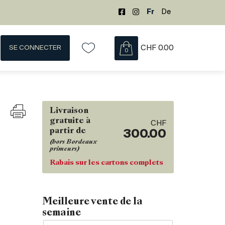
Fr
De
SE CONNECTER
CHF
0.00
0
Livraison
gratuite à
CHF
partir de
300.00
(hors Bordeaux
primeurs)
Rabais sur les cartons complets
Meilleure vente de la
semaine