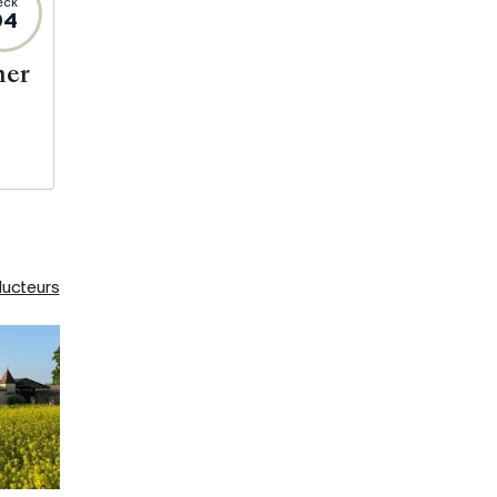
eck
94
her
ducteurs