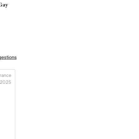
Gay
gestions
rance
2025