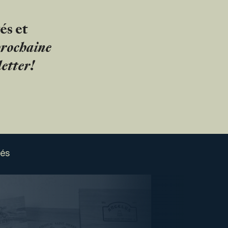
és et
 prochaine
etter!
sés