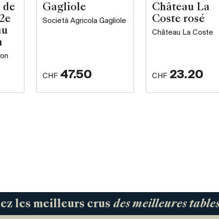
 de
Gagliole
Château La
 2e
Coste rosé
Società Agricola Gagliole
au
Château La Coste
n
ron
47.50
23.20
CHF
CHF
 les meilleurs crus
des meilleures tabl