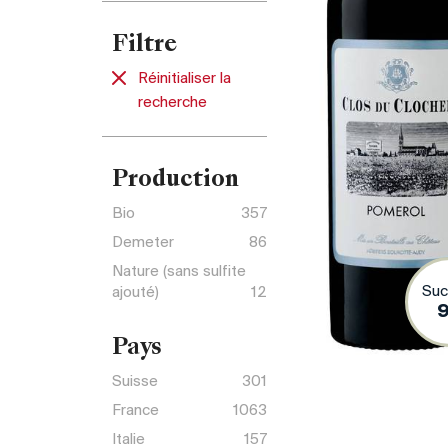
Filtre
Réinitialiser la
recherche
Production
Bio
357
Demeter
86
Nature (sans sulfite
Suc
ajouté)
12
Pays
Suisse
301
France
1063
Italie
157