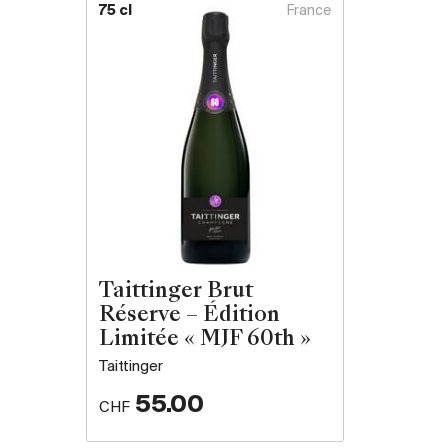
75 cl
France
Taittinger Brut
Réserve – Édition
Limitée « MJF 60th »
Taittinger
55.00
CHF