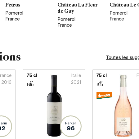
Petrus
Château La Fleur
Château Le 
de Gay
Pomerol
Pomerol
France
France
Pomerol
France
ions
Toutes les sug
France
75 cl
Italie
75 cl
F
2016
2021
arin
Parker
92
96