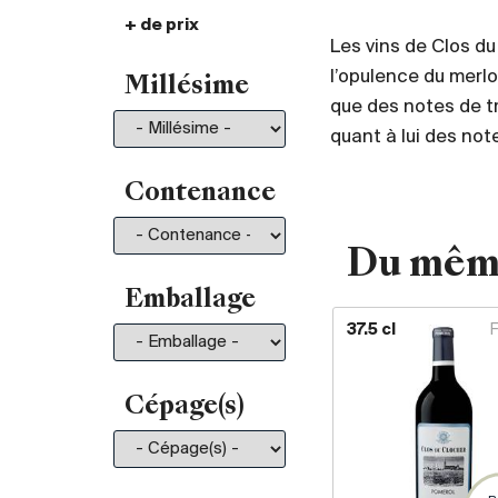
+ de prix
De 30.- à 35.-
101
Les vins de Clos du
De 35.- à 50.-
197
l’opulence du merlo
Millésime
De 50.- à 75.-
211
que des notes de t
De 75.- à 100.-
130
quant à lui des not
De 100.- à 150.-
150
De 150.- à 200.-
81
Contenance
Plus de 200.-
210
Du mêm
Emballage
37.5 cl
Cépage(s)