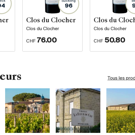
eck
Suckling
B
94
96
her
Clos du Clocher
Clos du Cloc
Clos du Clocher
Clos du Clocher
76.00
50.80
CHF
CHF
eurs
Tous les pro