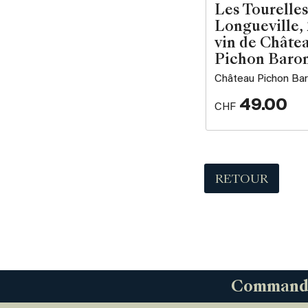
Les Tourelles
Longueville,
vin de Châte
Pichon Baro
Château Pichon Ba
49.00
CHF
RETOUR
Commandez