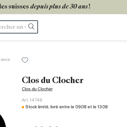
les suisses
depuis plus de 30 ans
!
Rechercher
rance
Clos du Clocher
Clos du Clocher
Art.
14748
Stock limité, livré entre le
09.08
et le
13.08