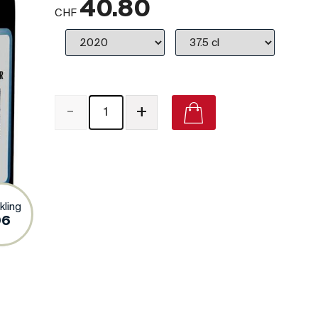
40.80
CHF
-
+
Clos du Clocher Pomerol on Vivino
kling
96