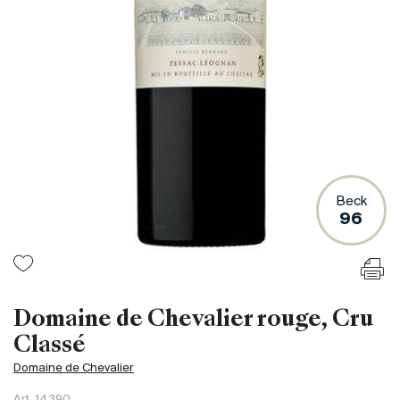
France
Italie
Espagne
Afrique du Sud
Allemagne
Argentine
Australie
Autriche
Beck
96
Brésil
Chili
États-Unis
Hongrie
Domaine de Chevalier rouge, Cru
Liban
Classé
Nouvelle Zélande
Domaine de Chevalier
Portugal
Art.
14390