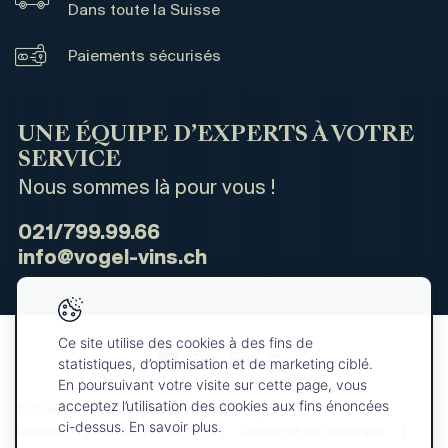
Dans toute la Suisse
Paiements sécurisés
UNE ÉQUIPE D’EXPERTS À VOTRE
SERVICE
Nous sommes là pour vous !
021/799.99.66
info@vogel-vins.ch
Ce site utilise des cookies à des fins de
statistiques, d’optimisation et de marketing ciblé.
En poursuivant votre visite sur cette page, vous
acceptez l’utilisation des cookies aux fins énoncées
Actualités
Qui sommes-nous ?
ci-dessus. En savoir plus.
Conditions générales de vente
Demande de catalogue