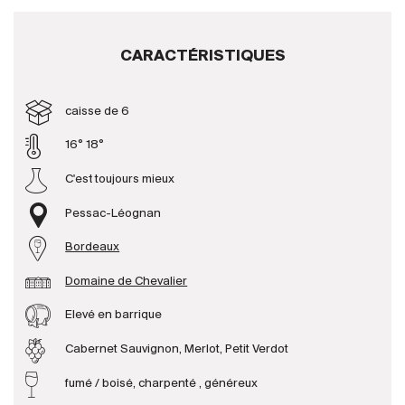
Producteurs
CARACTÉRISTIQUES
Aller à
caisse de 6
L'entreprise
16° 18°
{{Si
Actualités
C'est toujours mieux
E-Catalogue
Pessac-Léognan
Conditions générales
Bordeaux
Domaine de Chevalier
Elevé en barrique
Cabernet Sauvignon, Merlot, Petit Verdot
fumé / boisé, charpenté , généreux