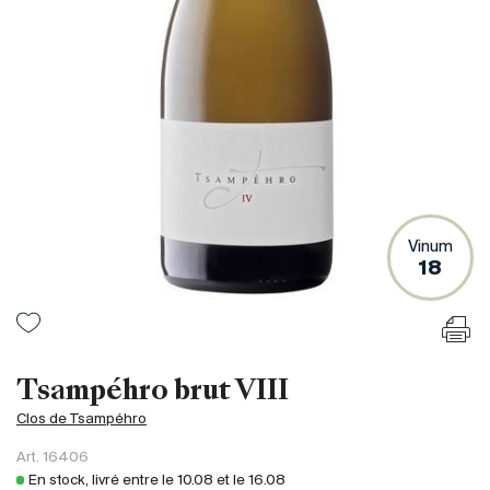
France
Italie
Espagne
Afrique du Sud
Allemagne
Argentine
Australie
Autriche
Vinum
18
Brésil
Chili
États-Unis
Hongrie
Tsampéhro brut VIII
Liban
Clos de Tsampéhro
Nouvelle Zélande
Art.
16406
Portugal
En stock, livré entre le
10.08
et le
16.08