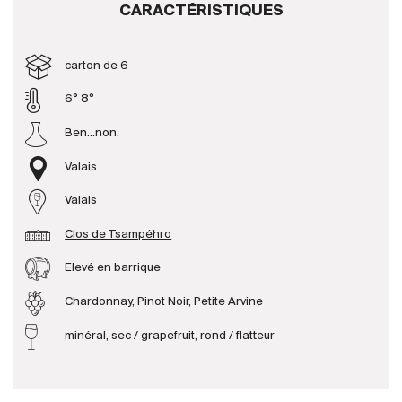
CARACTÉRISTIQUES
Producteurs
carton de 6
Aller à
6° 8°
Ben...non.
L'entreprise
{{Si
Actualités
Valais
E-Catalogue
Valais
Conditions générales
Clos de Tsampéhro
Elevé en barrique
Chardonnay, Pinot Noir, Petite Arvine
minéral, sec / grapefruit, rond / flatteur