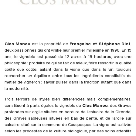
France
Italie
Espagne
Afrique du Sud
Allemagne
Clos Manou
est la propriété de
Françoise et Stéphane Dief
,
Argentine
deux passionnés qui ont vinifié leur premier millésime en 1998. En 15
ans, le vignoble est passé de 12 acres à 18 hectares, avec une
Australie
philosophie : produire ce qui se fait de mieux, faire ressortir la qualité
Autriche
coûte que coûte, autant dans la vigne que dans le vin; toujours
Brésil
rechercher un équilibre entre tous les ingrédients constitutifs du
métier de vigneron ; savoir puiser dans la tradition autant que dans
Chili
la modernité.
États-Unis
Trois terroirs de styles bien différenciés mais complémentaires,
Hongrie
constituent à parts égales le vignoble de
Clos Manou
: des Graves
Liban
profondes sur argile situées en bordure de l’estuaire de la Gironde,
des Graves sableuses situées en bas de pente, et de l'argile sur
Nouvelle Zélande
calcaire situé sur la commune de Couqueques. La vigne est cultivée
Portugal
selon les préceptes de la culture biologique, par des soins attentifs