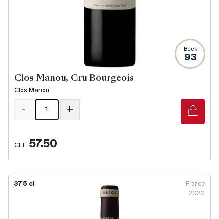
Beck
93
Clos Manou, Cru Bourgeois
Clos Manou
-
+
57.50
CHF
37.5 cl
France
2020