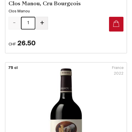
Clos Manou, Cru Bourgeois
Clos Manou
-
+
26.50
CHF
75 cl
France
2022