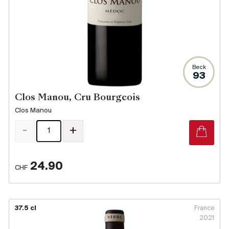
Beck
93
Clos Manou, Cru Bourgeois
Clos Manou
-
+
24.90
CHF
37.5 cl
France
2021