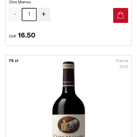
Clos Manou
-
+
16.50
CHF
75 cl
France
2021