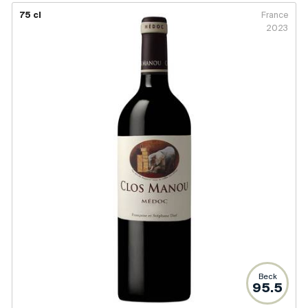
75 cl
France
2023
Beck
95.5