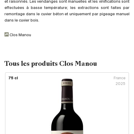
Royaume-Uni
et raisonnés. Les vendanges sont manuelles et les vinifications sont
effectuées à basse température; les extractions sont faites par
remontage dans le cuvier béton et uniquement par pigeage manuel
Primeurs
dans le cuvier bois.
2025
Clos Manou
Promotions
Coffrets
Tous les produits Clos Manou
Checkout
75 cl
France
2025
Vins Bio
Vins Demeter
Vins Natures
Sans sulfite ajouté
Nouveautés