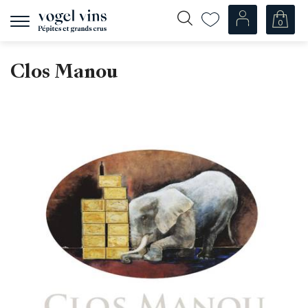
0
Afficher
la
navigation
Fr
De
Clos Manou
Nos Vins
Champagnes
Vins blancs
Vins rosés
Vins rouges
Mousseux
Spiritueux
Divers
Nos vins par pays
Suisse