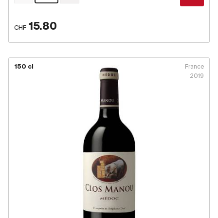
15.80
CHF
150 cl
France
2019