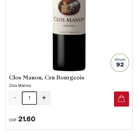
Producteurs
Aller à
L'entreprise
{{Si
Actualités
Vinum
E-Catalogue
92
Conditions générales
Clos Manou, Cru Bourgeois
Clos Manou
-
+
21.60
CHF