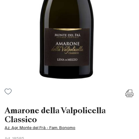
Frankreich
Italien
Spanien
Südafrika
Deutschand
Argentinien
Australien
Österreich
Brasilien
Chili
USA
Ungarn
Amarone della Valpolicella
Libanon
Classico
Neuseeland
Az. Agr. Monte del Frà - Fam. Bonomo
Portugal
Art.
18585