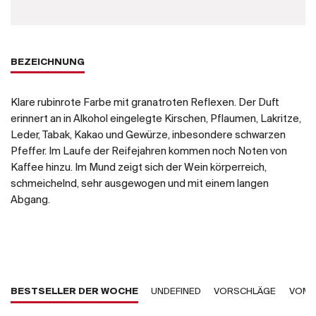
BEZEICHNUNG
Klare rubinrote Farbe mit granatroten Reflexen. Der Duft
erinnert an in Alkohol eingelegte Kirschen, Pflaumen, Lakritze,
Leder, Tabak, Kakao und Gewürze, inbesondere schwarzen
Pfeffer. Im Laufe der Reifejahren kommen noch Noten von
Kaffee hinzu. Im Mund zeigt sich der Wein körperreich,
schmeichelnd, sehr ausgewogen und mit einem langen
Abgang.
BESTSELLER DER WOCHE
UNDEFINED
VORSCHLÄGE
VOM 