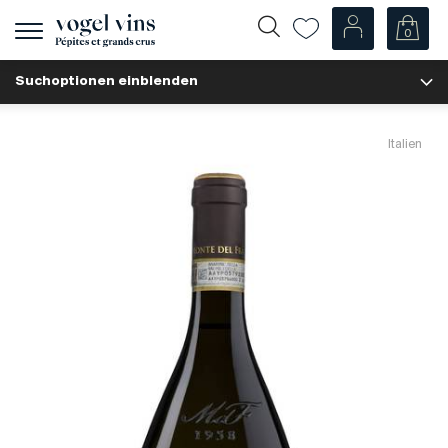
0
Navigation
zeigen
Suchoptionen einblenden
Fr
De
Unsere Weine
Italien
Champagner
Weissweine
Roséweine
Rotweine
Schaumweine
Spirituosen
Diverse
Unsere Weine nach Ländern
Schweiz