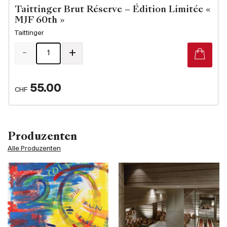
Taittinger Brut Réserve – Édition Limitée «
MJF 60th »
Taittinger
-
+
55.00
CHF
Produzenten
Alle Produzenten