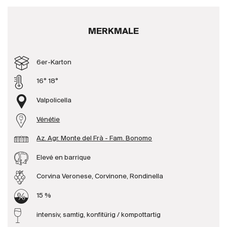
Produzenten
MERKMALE
Wir über uns
6er-Karton
Die Firma
{{Si
News
16° 18°
E-Katalog
Valpolicella
AGB
Vénétie
Az. Agr. Monte del Frà - Fam. Bonomo
Elevé en barrique
Corvina Veronese, Corvinone, Rondinella
15 %
intensiv, samtig, konfitürig / kompottartig