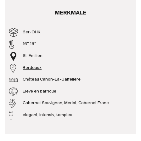
Produzenten
MERKMALE
Wir über uns
6er-OHK
Die Firma
16° 18°
{{Si
News
St-Emilion
E-Katalog
Bordeaux
AGB
Château Canon-La-Gaffelière
Elevé en barrique
Cabernet Sauvignon, Merlot, Cabernet Franc
elegant, intensiv, komplex