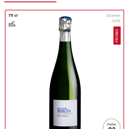
75 cl
Spanien
2019
PROMO
Peñin