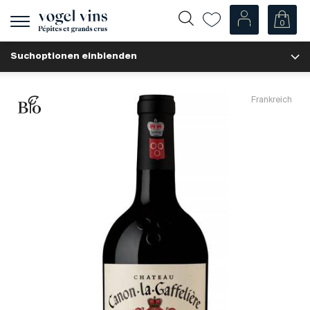
0
Navigation
zeigen
Suchoptionen einblenden
Fr
De
Unsere Weine
Frankreich
Champagner
Weissweine
Roséweine
Rotweine
Schaumweine
Spirituosen
Diverse
Unsere Weine nach Ländern
Schweiz