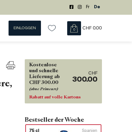
Fr
De
EINLOGGEN
CHF
0.00
0
Kostenlose
und schnelle
CHF
Lieferung ab
300.00
re,
CHF 300.00
(ohne Primeurs)
Rabatt auf volle Kartons
Bestseller der Woche
75 cl
Spanien