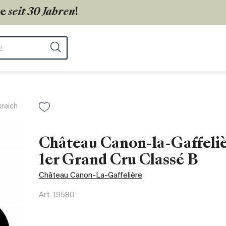
ie
seit 30 Jahren
!
ter
Suchen
kreich
Château Canon-la-Gaffeliè
1er Grand Cru Classé B
Château Canon-La-Gaffelière
Art.
19580