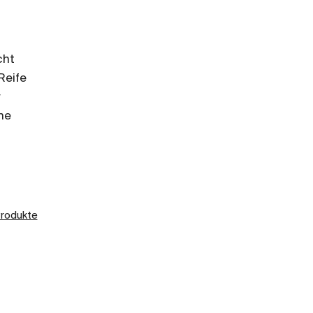
cht
Reife
r
che
Produkte