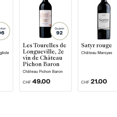
rker
Quarin
96
92
Les Tourelles de
Satyr rouge
Longueville, 2e
gliole
Château Marsyas
vin de Château
Pichon Baron
Château Pichon Baron
49.00
21.00
CHF
CHF