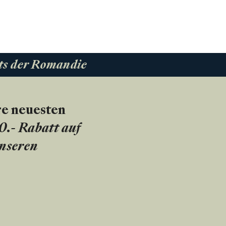
ts der Romandie
re neuesten
20.- Rabatt auf
unseren