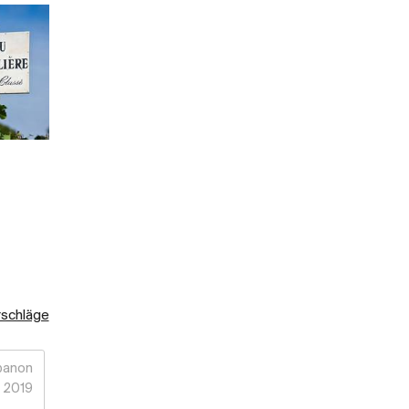
rschläge
banon
2019