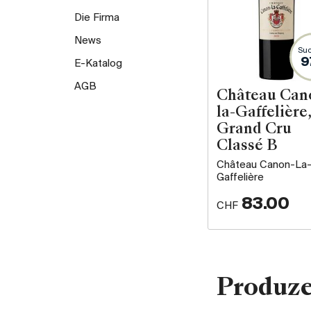
Die Firma
News
Suc
9
E-Katalog
AGB
Château Can
la-Gaffelière,
Grand Cru
Classé B
Château Canon-La
Gaffelière
83.00
CHF
Produz