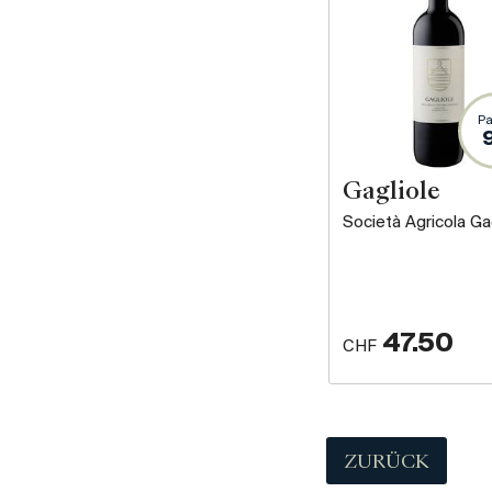
Pa
Gagliole
Società Agricola Ga
47.50
CHF
ZURÜCK