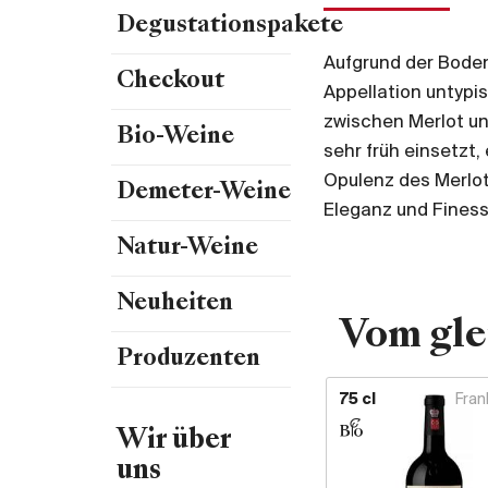
Degustationspakete
Aufgrund der Boden
Checkout
Appellation untypis
zwischen Merlot un
Bio-Weine
sehr früh einsetzt,
Opulenz des Merlot
Demeter-Weine
Eleganz und Finess
Natur-Weine
Neuheiten
Vom gle
Produzenten
75 cl
Fran
Wir über
uns