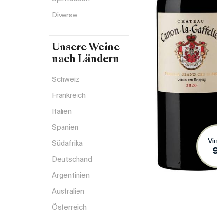
Diverse
Unsere Weine
nach Ländern
Schweiz
Frankreich
Italien
Spanien
Vi
Südafrika
Deutschand
Argentinien
Australien
Österreich