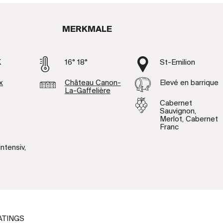
MERKMALE
K
16° 18°
St-Emilion
x
Château Canon-
Elevé en barrique
La-Gaffelière
Cabernet
Sauvignon,
Merlot, Cabernet
Franc
intensiv,
ATINGS