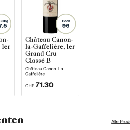
kling
Beck
7.5
96
on-
Château Canon-
 1er
la-Gaffelière, 1er
Grand Cru
Classé B
-
Château Canon-La-
Gaffelière
71.30
CHF
enten
Alle Pro