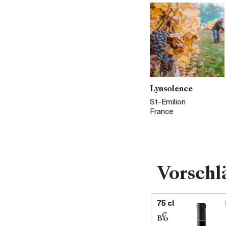
Lynsolence
St-Emilion
France
Vorschl
75 cl