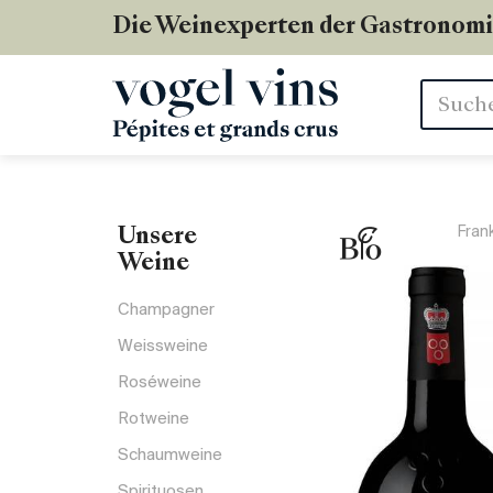
Die Weinexperten der Gastronom
Stichwör
Fran
Unsere
Weine
Champagner
Weissweine
Roséweine
Rotweine
Schaumweine
Spirituosen