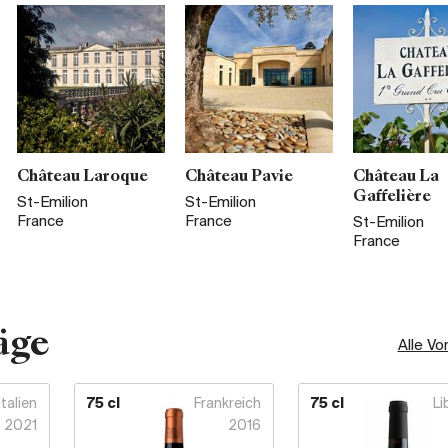
Château Laroque
Château Pavie
Château La
Gaffelière
St-Emilion
St-Emilion
France
France
St-Emilion
France
äge
Alle Vo
Italien
75 cl
Frankreich
75 cl
Li
2021
2016