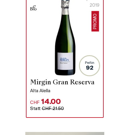
2019
PROMO
Peñin
92
u
Mirgin Gran Reserva
Alta Alella
14.00
CHF
Statt
CHF 21.50