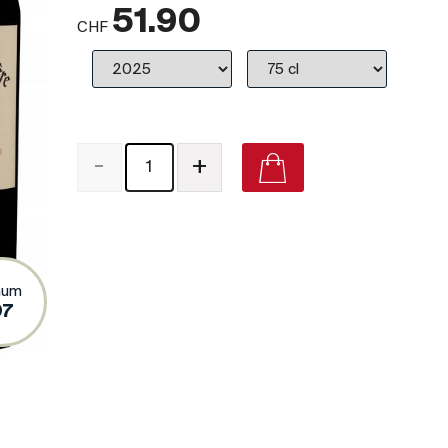
51.90
CHF
-
+
Château Canon-La-Gaffelière Saint-Émilion Grand Cr
(Premier Grand Cru Classé) on Vivino
num
97