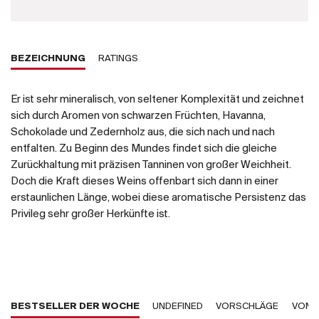
BEZEICHNUNG
RATINGS
Er ist sehr mineralisch, von seltener Komplexität und zeichnet
sich durch Aromen von schwarzen Früchten, Havanna,
Schokolade und Zedernholz aus, die sich nach und nach
entfalten. Zu Beginn des Mundes findet sich die gleiche
Zurückhaltung mit präzisen Tanninen von großer Weichheit.
Doch die Kraft dieses Weins offenbart sich dann in einer
erstaunlichen Länge, wobei diese aromatische Persistenz das
Privileg sehr großer Herkünfte ist.
BESTSELLER DER WOCHE
UNDEFINED
VORSCHLÄGE
VOM 