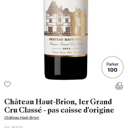
Frankreich
Italien
Spanien
Südafrika
Deutschand
Argentinien
Australien
Österreich
Parker
100
Brasilien
Chili
USA
Ungarn
Château Haut-Brion, 1er Grand
Libanon
Cru Classé - pas caisse d'origine
Neuseeland
Château Haut-Brion
Portugal
Art.
16433