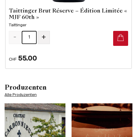
Taittinger Brut Réserve – Édition Limitée «
MJF 60th »
Taittinger
-
+
55.00
CHF
Produzenten
Alle Produzenten