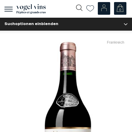
0
Navigation
zeigen
Suchoptionen einblenden
Fr
De
Unsere Weine
Frankreich
Champagner
Weissweine
Roséweine
Rotweine
Schaumweine
Spirituosen
Diverse
Unsere Weine nach Ländern
Schweiz