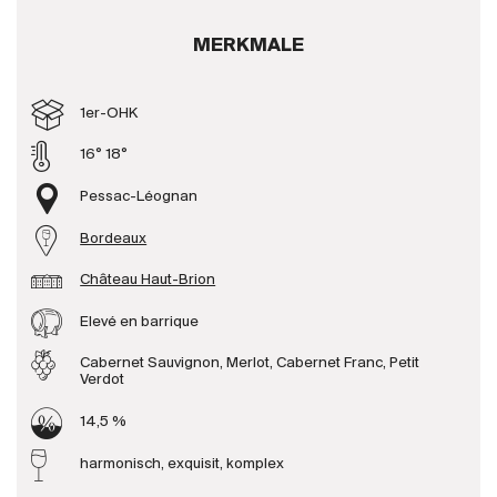
Produzenten
MERKMALE
Wir über uns
1er-OHK
Die Firma
16° 18°
{{Si
News
Pessac-Léognan
E-Katalog
Bordeaux
AGB
Château Haut-Brion
Elevé en barrique
Cabernet Sauvignon, Merlot, Cabernet Franc, Petit
Verdot
14,5 %
harmonisch, exquisit, komplex