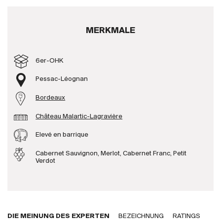
Produzenten
MERKMALE
Wir über uns
6er-OHK
Die Firma
{{Si
News
Pessac-Léognan
E-Katalog
Bordeaux
AGB
Château Malartic-Lagravière
Elevé en barrique
Cabernet Sauvignon, Merlot, Cabernet Franc, Petit
Verdot
DIE MEINUNG DES EXPERTEN
BEZEICHNUNG
RATINGS