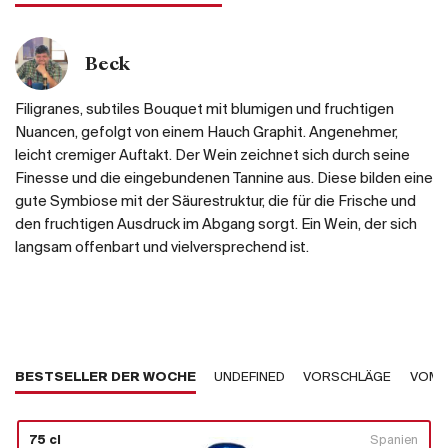
Beck
Filigranes, subtiles Bouquet mit blumigen und fruchtigen
Nuancen, gefolgt von einem Hauch Graphit. Angenehmer,
leicht cremiger Auftakt. Der Wein zeichnet sich durch seine
Finesse und die eingebundenen Tannine aus. Diese bilden eine
gute Symbiose mit der Säurestruktur, die für die Frische und
den fruchtigen Ausdruck im Abgang sorgt. Ein Wein, der sich
langsam offenbart und vielversprechend ist.
BESTSELLER DER WOCHE
UNDEFINED
VORSCHLÄGE
VOM 
75 cl
Spanien