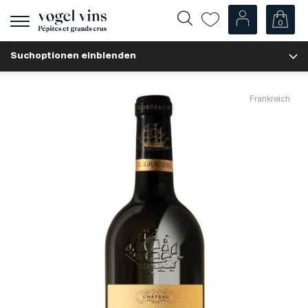
0
Navigation
zeigen
Suchoptionen einblenden
Fr
De
Unsere Weine
Frankreich
Champagner
Weissweine
Roséweine
Rotweine
Schaumweine
Spirituosen
Diverse
Unsere Weine nach Ländern
Schweiz