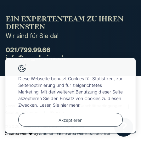
EIN EXPERTENTEAM ZU IHREN
DIENSTEN
Wir sind für Sie da!
021/799.99.66
info@vogel-vins.ch
Diese Webseite benutzt Cookies für Statistiken, zur
Seitenoptimierung und für zielgerichtetes
Marketing. Mit der weiteren Benutzung dieser Seite
akzeptieren Sie den Einsatz von Cookies zu diesen
Zwecken. Lesen Sie hier mehr.
News
Über uns
Allgemeine Geschäftbedingungen
Katalog anfragen
Presse
Akzeptieren
© 2026 Vogel Vins. Alle Rechte vorbehalten
Ihre
OK
Auswahl
Created with
by
Artionet
-
Generated with IceCube2.Net
wurde dem