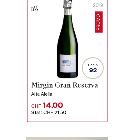
2019
PROMO
Peñin
92
Mirgin Gran Reserva
Alta Alella
14.00
CHF
Statt
CHF 21.50