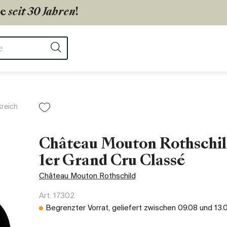
ie
seit 30 Jahren
!
ter
Suchen
kreich
Château Mouton Rothschil
1er Grand Cru Classé
Château Mouton Rothschild
Art.
17302
Begrenzter Vorrat, geliefert zwischen
09.08
und
13.