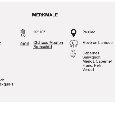
MERKMALE
16° 18°
Pauillac
x
Château Mouton
Elevé en barrique
Rothschild
Cabernet
Sauvignon,
Merlot, Cabernet
Franc, Petit
Verdot
ch,
 exquisit