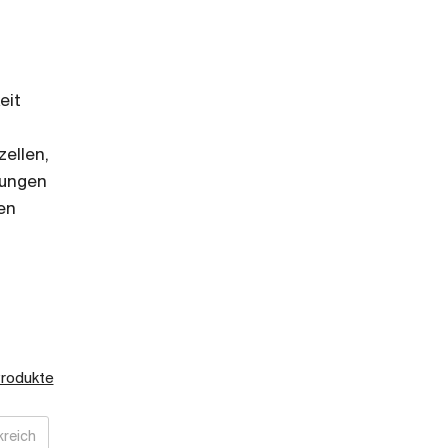
,
eit
ellen,
rungen
en
Produkte
kreich