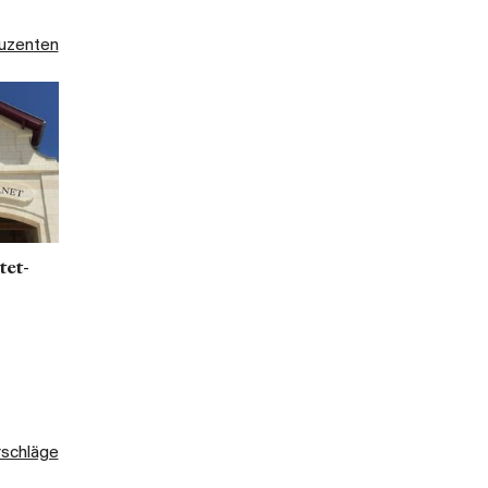
duzenten
tet-
rschläge