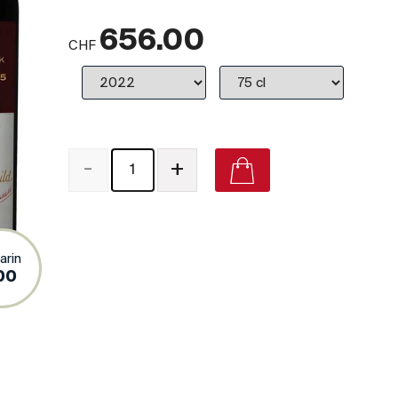
656.00
CHF
-
+
arin
00