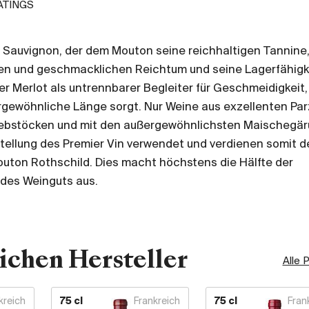
ATINGS
t Sauvignon, der dem Mouton seine reichhaltigen Tannine
en und geschmacklichen Reichtum und seine Lagerfähigk
er Merlot als untrennbarer Begleiter für Geschmeidigkeit,
gewöhnliche Länge sorgt. Nur Weine aus exzellenten Parz
Rebstöcken und mit den außergewöhnlichsten Maischegä
stellung des Premier Vin verwendet und verdienen somit d
ton Rothschild. Dies macht höchstens die Hälfte der
des Weinguts aus.
ichen Hersteller
Alle 
kreich
75 cl
Frankreich
75 cl
Fran