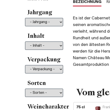
BEZEICHNUNG
R
Von 35.- bis 50.-
196
Jahrgang
Von 50.- bis 75.-
211
Es ist der Caberne
Von 75.- bis 100.-
130
seinen aromatisch
Von 100.- bis 150.-
150
verleiht, während d
Von 150.- bis 200.-
81
Inhalt
Rundheit und außer
Mehr als 200.-
210
von den ältesten 
werden für die Her
Namen Château Mou
Verpackung
Gesamtproduktion 
Sorten
Vom gle
Weincharakter
75 cl
Fran