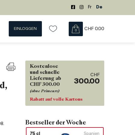
Fr
De
EINLOGGEN
CHF
0.00
0
Kostenlose
und schnelle
CHF
Lieferung ab
300.00
d,
CHF 300.00
(ohne Primeurs)
Rabatt auf volle Kartons
Bestseller der Woche
08
.
75 cl
Spanien