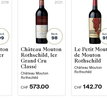
2018
2021
eck
Beck
Suc
99
98
9
ton
Château Mouton
Le Petit Mou
er
Rothschild, 1er
de Mouton
Grand Cru
Rothschild
Classé
Château Mouton
Rothschild
Château Mouton
Rothschild
573.00
142.70
CHF
CHF