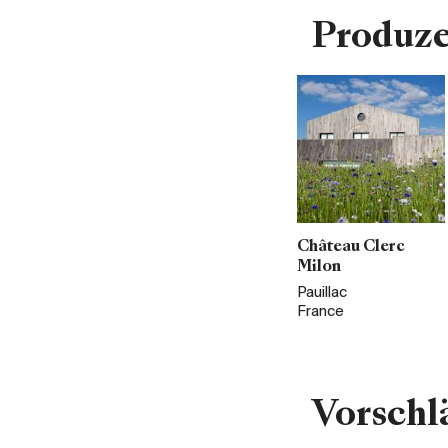
Produz
Château Clerc
Milon
Pauillac
France
Vorschl