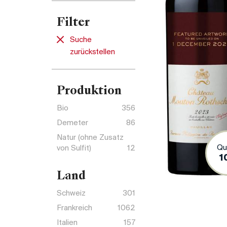
Filter
Suche
zurückstellen
Produktion
Bio
356
Demeter
86
Natur (ohne Zusatz
Qu
von Sulfit)
12
1
Land
Schweiz
301
Frankreich
1062
Italien
157