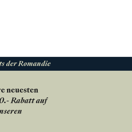
ts der Romandie
re neuesten
20.- Rabatt auf
unseren