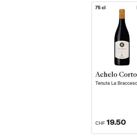
75 cl
Achelo Cort
Tenuta La Bracces
19.50
CHF