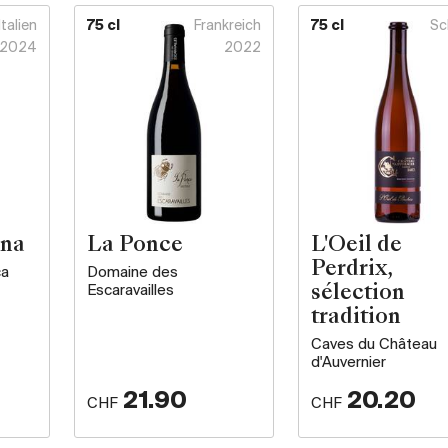
Italien
75 cl
Frankreich
75 cl
Sc
2024
2022
ona
La Ponce
L'Oeil de
Perdrix,
ca
Domaine des
Escaravailles
sélection
tradition
Caves du Château
d'Auvernier
21.90
20.20
CHF
CHF