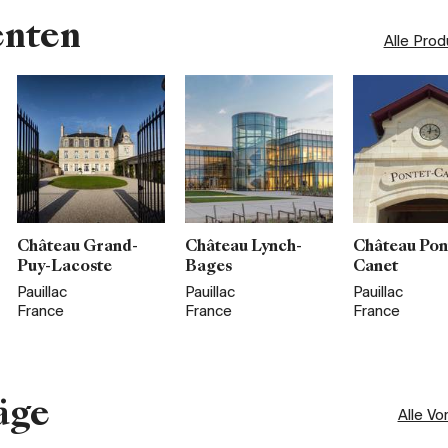
enten
Alle Pro
Château Grand-
Château Lynch-
Château Pon
Puy-Lacoste
Bages
Canet
Pauillac
Pauillac
Pauillac
France
France
France
äge
Alle Vo