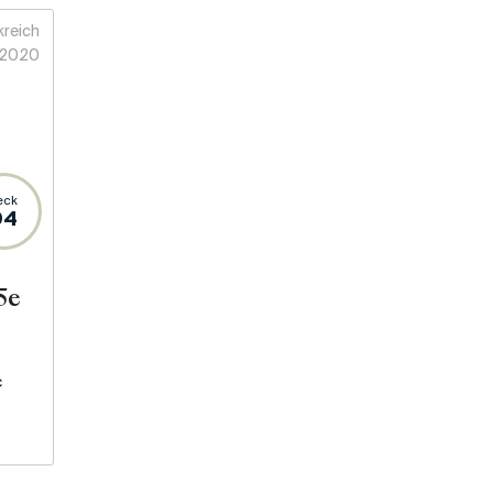
kreich
2020
eck
94
5e
c