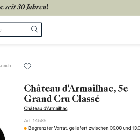
ie
seit 30 Jahren
!
ter
Suchen
kreich
Château d'Armailhac, 5e
Grand Cru Classé
Château d'Armailhac
Art.
14585
Begrenzter Vorrat, geliefert zwischen
09.08
und
13.