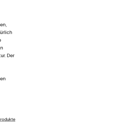
en,
ürlich
e
in
ur. Der
den
Produkte