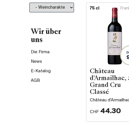
75 cl
Fran
Wir über
uns
Die Firma
B
News
E-Katalog
Château
d'Armailhac, 
AGB
Grand Cru
Classé
Château d'Armailha
44.30
CHF