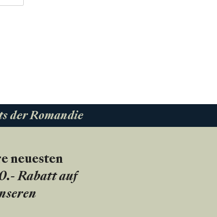
ts der Romandie
re neuesten
20.- Rabatt auf
unseren