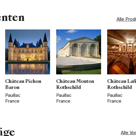
enten
Alle Pro
Château Pichon
Château Mouton
Château Laf
Baron
Rothschild
Rothschild
Pauillac
Pauillac
Pauillac
France
France
France
äge
Alle Vo