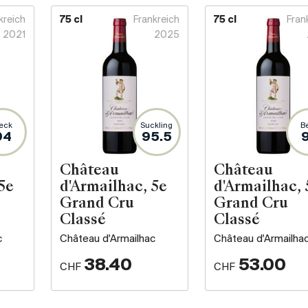
kreich
75 cl
Frankreich
75 cl
Fran
2021
2025
eck
Suckling
B
94
95.5
Château
Château
5e
d'Armailhac, 5e
d'Armailhac, 
Grand Cru
Grand Cru
Classé
Classé
c
Château d'Armailhac
Château d'Armailha
38.40
53.00
CHF
CHF