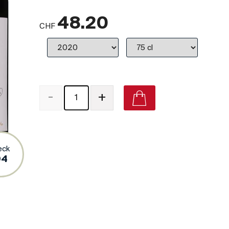
48.20
CHF
-
+
Château d'Armailhac Pauillac (Grand Cru Classé) on Viv
eck
94