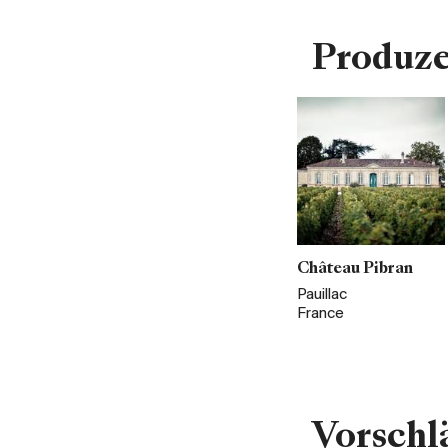
Produz
Château Pibran
Pauillac
France
Vorschl