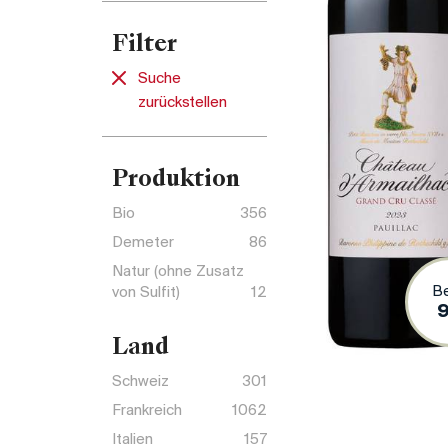
Filter
Suche
zurückstellen
Produktion
Bio
356
Demeter
86
Natur (ohne Zusatz
B
von Sulfit)
12
Land
Schweiz
301
Frankreich
1062
Italien
157