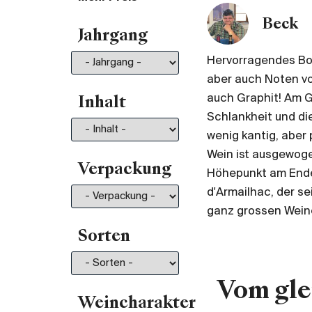
Von 35.- bis 50.-
196
Beck
Jahrgang
Von 50.- bis 75.-
211
Von 75.- bis 100.-
130
Hervorragendes Bou
aber auch Noten vo
Von 100.- bis 150.-
150
auch Graphit! Am G
Von 150.- bis 200.-
81
Inhalt
Schlankheit und di
Mehr als 200.-
210
wenig kantig, aber 
Wein ist ausgewoge
Verpackung
Höhepunkt am Ende
d'Armailhac, der se
ganz grossen Weine
Sorten
Vom gle
Weincharakter