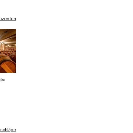
duzenten
ite
rschläge