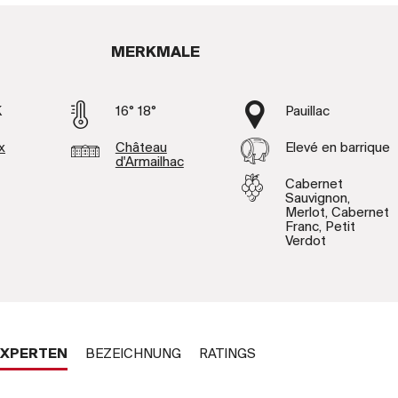
MERKMALE
K
16° 18°
Pauillac
x
Château
Elevé en barrique
d'Armailhac
Cabernet
Sauvignon,
Merlot, Cabernet
Franc, Petit
Verdot
 EXPERTEN
BEZEICHNUNG
RATINGS