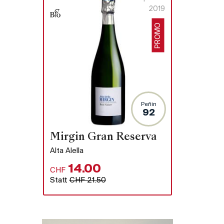
2019
PROMO
Peñin
92
Mirgin Gran Reserva
ino
Alta Alella
14.00
CHF
Statt
CHF 21.50