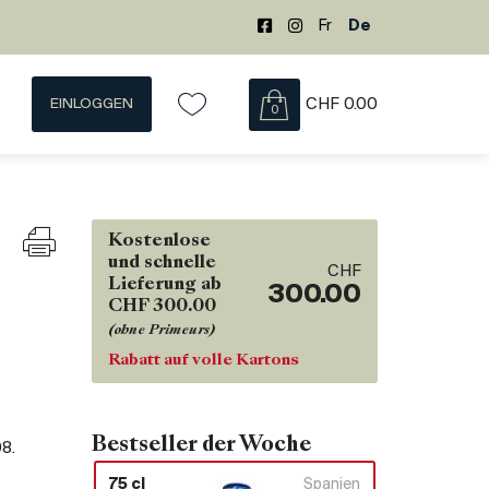
Fr
De
EINLOGGEN
CHF
0.00
0
Kostenlose
und schnelle
CHF
Lieferung ab
300.00
CHF 300.00
(ohne Primeurs)
Rabatt auf volle Kartons
Bestseller der Woche
08
.
75 cl
Spanien