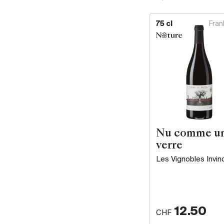
75 cl
Fran
Nu comme u
verre
Les Vignobles Invin
12.50
CHF