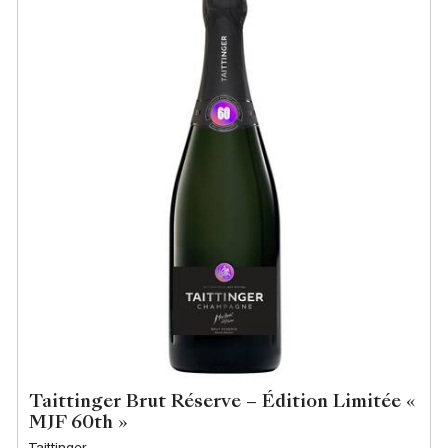
Taittinger Brut Réserve – Édition Limitée «
MJF 60th »