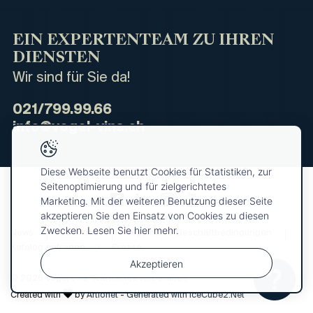
EIN EXPERTENTEAM ZU IHREN
DIENSTEN
Wir sind für Sie da!
021/799.99.66
info@vogel-vins.ch
Diese Webseite benutzt Cookies für Statistiken, zur
Seitenoptimierung und für zielgerichtetes
Marketing. Mit der weiteren Benutzung dieser Seite
akzeptieren Sie den Einsatz von Cookies zu diesen
Zwecken. Lesen Sie hier mehr.
News
Über uns
Allgemeine Geschäftbedingungen
Katalog anfragen
Presse
Akzeptieren
© 2026 Vogel Vins. Alle Rechte vorbehalten
Ihre
OK
Auswahl
Created with
by
Artionet
-
Generated with IceCube2.Net
wurde dem