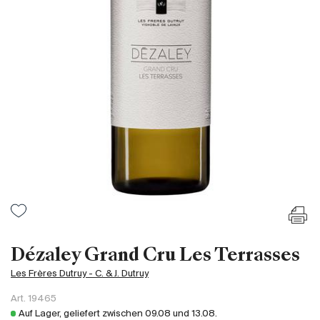
Frankreich
Italien
Spanien
Südafrika
Deutschand
Argentinien
Australien
Österreich
Brasilien
Chili
USA
Ungarn
Dézaley Grand Cru Les Terrasses
Libanon
Les Frères Dutruy - C. & J. Dutruy
Neuseeland
Art.
19465
Portugal
Auf Lager, geliefert zwischen
09.08
und
13.08
.