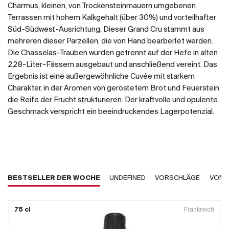
Charmus, kleinen, von Trockensteinmauern umgebenen
Terrassen mit hohem Kalkgehalt (über 30%) und vorteilhafter
Süd-Südwest-Ausrichtung. Dieser Grand Cru stammt aus
mehreren dieser Parzellen, die von Hand bearbeitet werden.
Die Chasselas-Trauben wurden getrennt auf der Hefe in alten
228-Liter-Fässern ausgebaut und anschließend vereint. Das
Ergebnis ist eine außergewöhnliche Cuvée mit starkem
Charakter, in der Aromen von geröstetem Brot und Feuerstein
die Reife der Frucht strukturieren. Der kraftvolle und opulente
Geschmack verspricht ein beeindruckendes Lagerpotenzial.
BESTSELLER DER WOCHE
UNDEFINED
VORSCHLÄGE
VOM 
75 cl
Frankreich