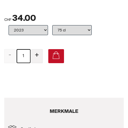
Großbritannien
34.00
Subskriptionsweine
CHF
2025
Promotionen
-
+
Degustationspakete
Checkout
Bio-Weine
Demeter-Weine
Natur-Weine
MERKMALE
Neuheiten