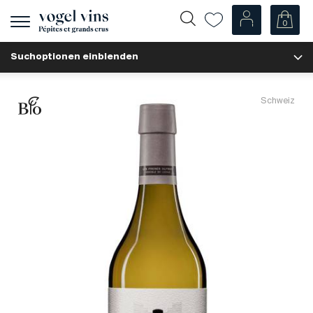
0
Navigation
zeigen
Suchoptionen einblenden
Fr
De
Unsere Weine
Schweiz
Champagner
Weissweine
Roséweine
Rotweine
Schaumweine
Spirituosen
Diverse
Unsere Weine nach Ländern
Schweiz