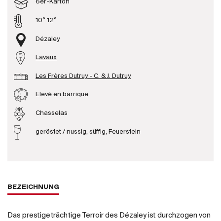
6er-Karton
Produzenten
10° 12°
Dézaley
Wir über uns
Lavaux
Die Firma
{{Si
Les Frères Dutruy - C. & J. Dutruy
News
E-Katalog
Elevé en barrique
AGB
Chasselas
geröstet / nussig, süffig, Feuerstein
BEZEICHNUNG
Das prestigeträchtige Terroir des Dézaley ist durchzogen von